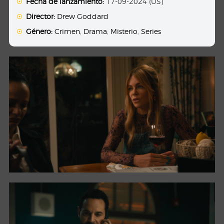
Fecha de lanzamiento:
17-09-2024 (US)
Director:
Drew Goddard
Género:
Crimen
,
Drama
,
Misterio
,
Series