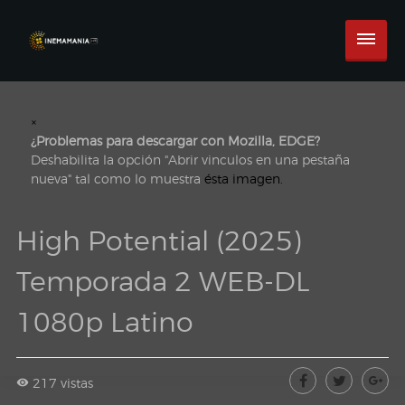
×
¿Problemas para descargar con Mozilla, EDGE?
Deshabilita la opción "Abrir vinculos en una pestaña
nueva" tal como lo muestra
ésta imagen.
High Potential (2025)
Temporada 2 WEB-DL
1080p Latino
217 vistas