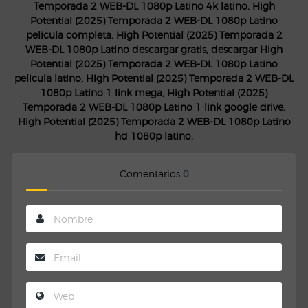
Temporada 2 WEB-DL 1080p Latino 4k latino, High
Potential (2025) Temporada 2 WEB-DL 1080p Latino
pelicula completa, High Potential (2025) Temporada 2
WEB-DL 1080p Latino descargar gratis, descargar High
Potential (2025) Temporada 2 WEB-DL 1080p Latino
pelicula latino, High Potential (2025) Temporada 2 WEB-DL
1080p Latino 1 link mega, High Potential (2025)
Temporada 2 WEB-DL 1080p Latino 1 link google drive,
High Potential (2025) Temporada 2 WEB-DL 1080p Latino
hd 1080p latino.
Comentarios
0