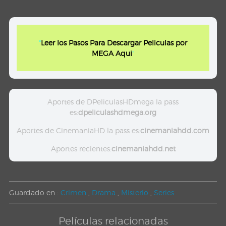
"
Leer los Pasos Para Descargar Peliculas por
MEGA Aqui
"
Aportes de DPeliculasHDmega la pass
es:
dpeliculashdmega.org
Aportes de CinemaniaHD la pass es:
cinemaniahdd.com
Aportes recientes:
cinemaniahdd.net
Guardado en :
Crimen
,
Drama
,
Misterio
,
Series
Películas relacionadas