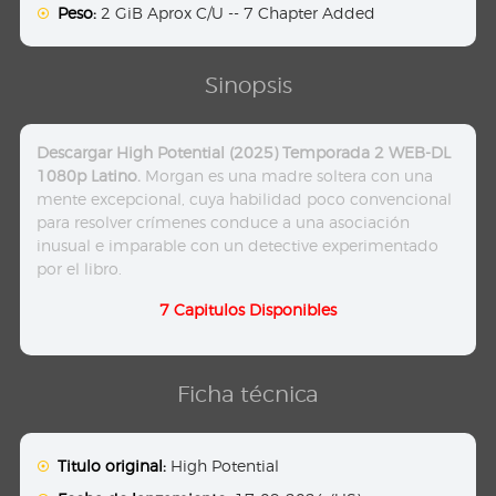
Peso:
2 GiB Aprox C/U -- 7 Chapter Added
Sinopsis
Descargar High Potential (2025) Temporada 2 WEB-DL
1080p Latino.
Morgan es una madre soltera con una
mente excepcional, cuya habilidad poco convencional
para resolver crímenes conduce a una asociación
inusual e imparable con un detective experimentado
por el libro.
7 Capitulos Disponibles
Ficha técnica
Titulo original:
High Potential