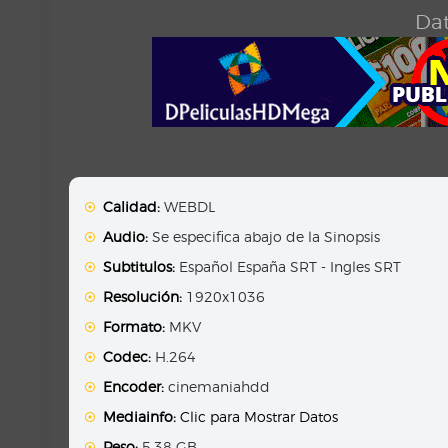
Dat
Calidad:
WEBDL
Audio:
Se especifica abajo de la Sinopsis
Subtitulos:
Español España SRT - Ingles SRT
Resolución:
1920x1036
Formato:
MKV
Codec:
H.264
Encoder:
cinemaniahdd
Mediainfo:
Clic para Mostrar Datos
Peso:
5.38 GB