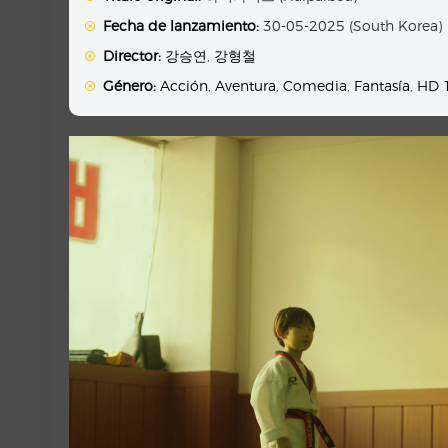
Fecha de lanzamiento:
30-05-2025 (South Korea)
Director:
강승연
,
강형철
Género:
Acción
,
Aventura
,
Comedia
,
Fantasía
,
HD 