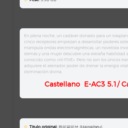
En plena noche, un cadáver donado para un trasplan
cinco receptores empiezan a desarrollar poderes sob
manipula ondas electromagnéticas, un novelista invoc
demás y una mujer descubre una extraña habilidad aú
conocido como «HI-FIVE». Pero no son los únicos tran
adquiere el aterrador poder de drenar la energía vita
dominación divina.
Castellano
E-AC3 5.1/
C
Titulo original:
하이파이브 (Haipaibeu)