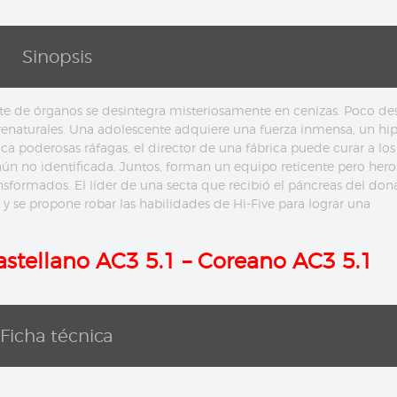
Sinopsis
te de órganos se desintegra misteriosamente en cenizas. Poco de
renaturales. Una adolescente adquiere una fuerza inmensa, un hip
a poderosas ráfagas, el director de una fábrica puede curar a los
n no identificada. Juntos, forman un equipo reticente pero hero
sformados. El líder de una secta que recibió el páncreas del don
l y se propone robar las habilidades de Hi-Five para lograr una
astellano
AC3 5.1
– Coreano
AC3 5.1
Ficha técnica