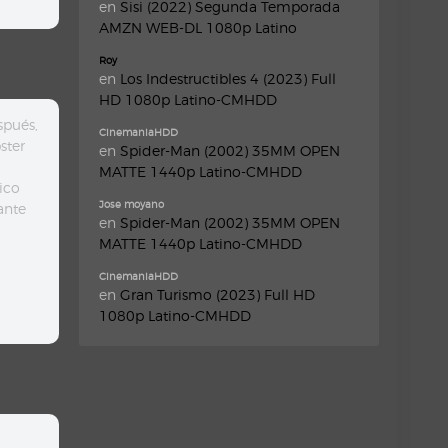
en
Sisi (2022) Segunda Temporada
AMZN WEB-DL 1080p Latino
Roy
en
Los Indestructibles 4 (2023) Full
HD 1080p Latino-CMHDD
spués,
CinemaniaHDD
ster
en
Spider-Man (2002) 35MM OPEN
MATTE 1440p Latino-CMHDD
ico
Jose moyano
ante
en
Spider-Man (2002) 35MM OPEN
MATTE 1440p Latino-CMHDD
CinemaniaHDD
en
Gran Turismo (2023) Full HD
1080p Latino-CMHDD