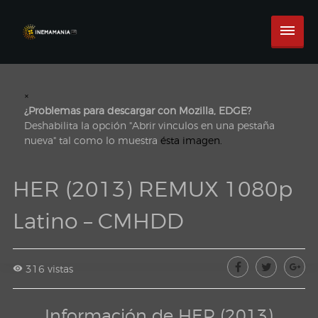
×
¿Problemas para descargar con Mozilla, EDGE?
Deshabilita la opción "Abrir vinculos en una pestaña
nueva" tal como lo muestra
ésta imagen.
HER (2013) REMUX 1080p
Latino – CMHDD
316 vistas
Información de HER (2013)