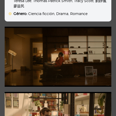
Teresa Lee
,
Thomas Patrick Smith
,
Tracy Scott
,
劉靜儀
,
廖益民
Género:
Ciencia ficción
,
Drama
,
Romance