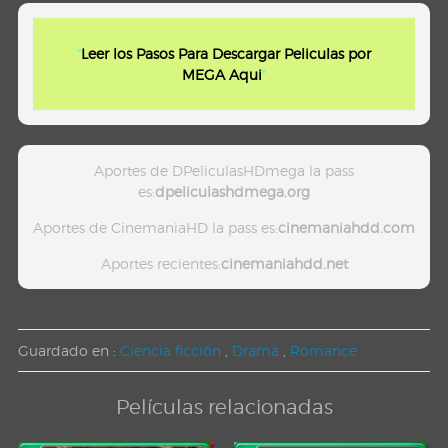
"
Leer los Pasos Para Descargar Peliculas por
MEGA Aqui
"
Aportes de DPeliculasHDmega la pass
es:
dpeliculashdmega.org
Aportes de CinemaniaHD la pass es:
cinemaniahdd.com
Aportes recientes:
cinemaniahdd.net
Guardado en :
Ciencia ficción
,
Drama
,
Romance
Películas relacionadas