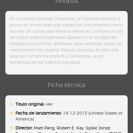
Sinopsis
En un futuro cercano, Theodore, un hombre solitario a
punto de divorciarse que trabaja en una empresa como
escritor de cartas para terceras personas, compra un día
un nuevo sistema operativo basado en el modelo de
Inteligencia Artificial, diseñado para satisfacer todas las
necesidades del usuario. Para su sorpresa, se crea una
relación romántica entre él y Samantha, la voz
femenina de ese sistema operativo.
Ficha técnica
Titulo original:
Her
Fecha de lanzamiento:
18-12-2013 (United States of
America)
Director:
Matt Pang
,
Robert E. Kay
,
Spike Jonze
,