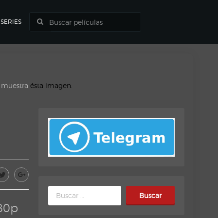
SERIES
o muestra
ésta imagen.
Buscar:
80p