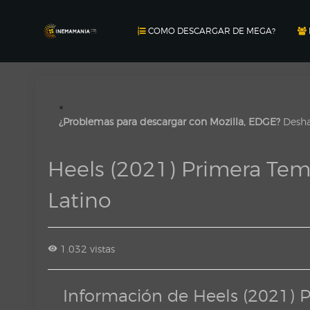
COMO DESCARGAR DE MEGA?
×
¿Problemas para descargar con Mozilla, EDGE?
Deshab
Heels (2021) Primera T
Latino
1.032 vistas
Información de Heels (2021