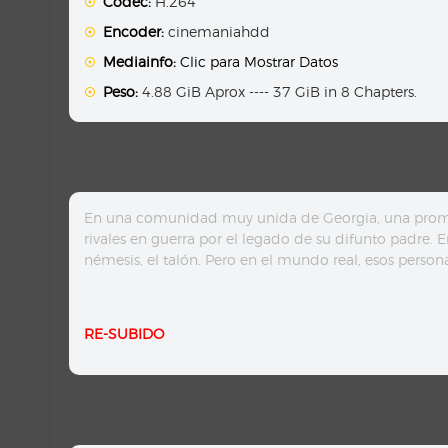
Codec:
H.264
Encoder:
cinemaniahdd
Mediainfo:
Clic para Mostrar Datos
Peso:
4.88 GiB Aprox ---- 37 GiB in 8 Chapters.
En una comunidad muy unida de Georgia, una promo
rivales en guerra por el legado de su difunto padre. E
némesis, el talón. Pero en el mundo real, esos personaj
RE-SUBIDO