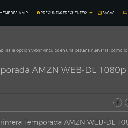
MEMBRESIA VIP
PREGUNTAS FRECUENTES!
SAGAS
ilita la opción "Abrir vinculos en una pestaña nueva" tal como l
emporada AMZN WEB-DL 1080p
) Primera Temporada AMZN WEB-DL 10