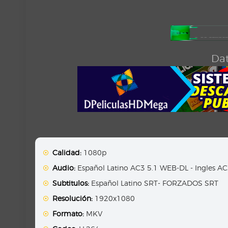
Dat
Calidad:
1080p
Audio:
Español Latino AC3 5.1 WEB-DL - Ingles A
Subtitulos:
Español Latino SRT- FORZADOS SRT
Resolución:
1920x1080
Formato:
MKV