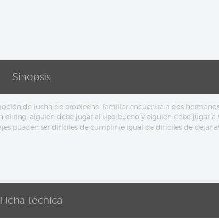
Sinopsis
ción de lucha de propiedad familiar encuentra a dos hermanos
n el ring, alguien debe jugar al tipo bueno y alguien debe jugar a 
es pueden ser difíciles de cumplir (e igual de difíciles de dejar at
Ficha técnica