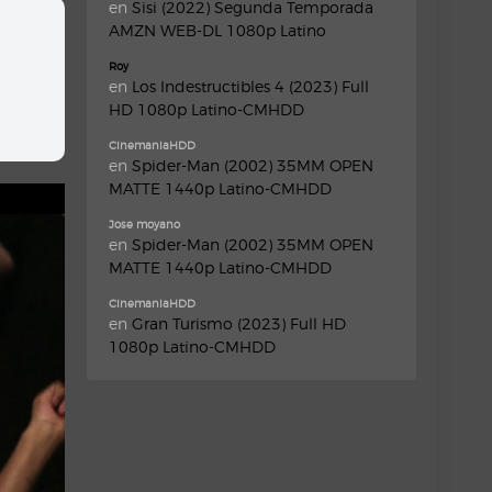
en
Sisi (2022) Segunda Temporada
AMZN WEB-DL 1080p Latino
Roy
en
Los Indestructibles 4 (2023) Full
HD 1080p Latino-CMHDD
CinemaniaHDD
en
Spider-Man (2002) 35MM OPEN
MATTE 1440p Latino-CMHDD
Jose moyano
en
Spider-Man (2002) 35MM OPEN
MATTE 1440p Latino-CMHDD
CinemaniaHDD
en
Gran Turismo (2023) Full HD
1080p Latino-CMHDD