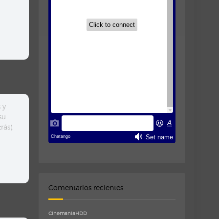
 y
su
rás).
Comentarios recientes
CinemaniaHDD