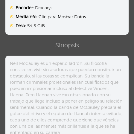
Encoder:
Dracarys
Mediainfo:
Clic para Mostrar Datos
Peso:
54,5 GiB
Sinopsis
Neil McCauley es un experto ladrón. Su filosofía
consiste en vivir sin ataduras que puedan constituir un
obstáculo, si las cosas se complican. Su banda la
forman criminales profesionales tan cualificados que
pueden impresionar incluso al detective Vincent
Hanna. Pero Hannah vive tan obsesionado con su
trabajo que llega incluso a poner en peligro su relación
sentimental. Cuando la banda de McCauley prepara el
golpe definitivo y el equipo de Hannah intenta evitarlo,
cada uno de ellos comprende que tiene que vérselas
con una de las mentes más brillantes a la que se ha
enfrentado en su carrera.