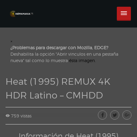
×
¿Problemas para descargar con Mozilla, EDGE?
Deshabilita la opción "Abrir vinculos en una pestaña
nueva" tal como lo muestra
ésta imagen.
Heat (1995) REMUX 4K
HDR Latino – CMHDD
759 vistas
Información de Heat (1995)