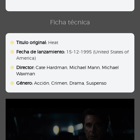
Ficha técnica
Titulo original:
Heat
Fecha de lanzamiento:
15-12-1995 (United States of
America)
Director:
Cate Hardman
,
Michael Mann
,
Michael
Waxman
Género:
Acción
,
Crimen
,
Drama
,
Suspenso