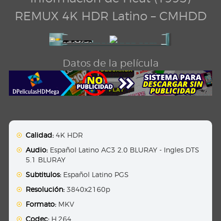
REMUX 4K HDR Latino – CMHDD
Datos de la película
Calidad:
4K HDR
Audio:
Español Latino AC3 2.0 BLURAY - Ingles DTS
5.1 BLURAY
Subtitulos:
Español Latino PGS
Resolución:
3840x2160p
Formato:
MKV
Codec:
H.264