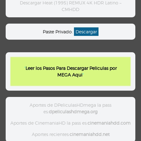
Descargar Heat (1995) REMUX 4K HDR Latino –
CMHDD
Paste Privado:
Descargar
"
Leer los Pasos Para Descargar Peliculas por
MEGA Aqui
"
Aportes de DPeliculasHDmega la pass
es:
dpeliculashdmega.org
Aportes de CinemaniaHD la pass es:
cinemaniahdd.com
Aportes recientes:
cinemaniahdd.net