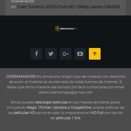
CinemaniaHDD
en
Gran Turismo (2023) Full HD 1080p Latino-CMHDD
CINEMANIAHDD
No almacena ningún tipo de material con derechos
de autor, el material es recolectado de todas fuentes de Internet, Si
desea que dicho material sea borrado por favor contactarse por email:
dpeliculashdmega@gmail.com
Ahora puedes
descargar peliculas
en los mejores servidores gratis,
incluyendo
Mega, 1Fichier, Uptobox y GoogleDrive
, podrás disfrutar de
las
películas HD
eso no es todo, lo importante en
HD Full
con opción
de
películas 1 link
,