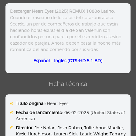
Descargar Heart Eyes (2025) REMUX 1080o Latino.
Cuando el «asesino de los ojos del corazón» ataca
Seattle, un par de compañeros de trabajo que están
haciendo horas extras el día de San Valentín son
confundidos por una pareja por el escurridizo asesino
cazador de parejas. Ahora, deben pasar la noche más
romántica del año corriendo por sus vidas.
Español – Ingles [DTS-HD 5.1 BD]
Ficha técnica
Titulo original:
Heart Eyes
Fecha de lanzamiento:
06-02-2025 (United States of
America)
Director:
Joe Nolan
,
Josh Ruben
,
Julie-Anne Mueller
,
Katie Hutchinson
,
Lauren Sick
,
Laurie Wright
,
Tammy