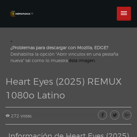
×
¿Problemas para descargar con Mozilla, EDGE?
Deshabilita la opción "Abrir vinculos en una pestaña
nueva" tal como lo muestra
ésta imagen.
Heart Eyes (2025) REMUX
1080o Latino
272 vistas
Información de Heart Eyes (2025)