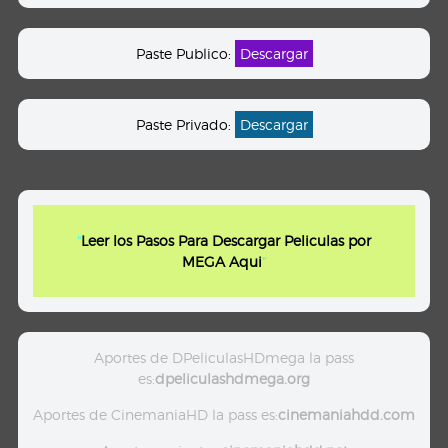
Paste Publico:
Descargar
Paste Privado:
Descargar
"
Leer los Pasos Para Descargar Peliculas por
MEGA Aqui
"
Aportes de DPeliculasHDmega la pass
es:
dpeliculashdmega.org
Aportes de CinemaniaHD la pass es:
cinemaniahdd.com