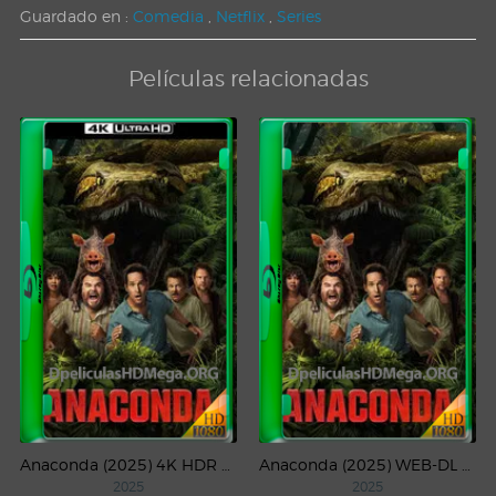
Guardado en :
Comedia
,
Netflix
,
Series
Películas relacionadas
Anaconda (2025) 4K HDR WEB-DL 2160p Latino
Anaconda (2025) WEB-DL 1080p Latino
2025
2025