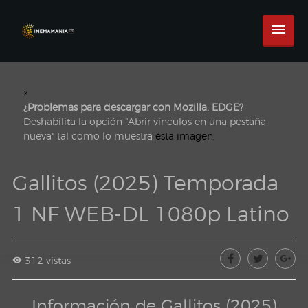
×
¿Problemas para descargar con Mozilla, EDGE?
Deshabilita la opción "Abrir vinculos en una pestaña
nueva" tal como lo muestra
ésta imagen.
Gallitos (2025) Temporada
1 NF WEB-DL 1080p Latino
312 vistas
Información de Gallitos (2025)