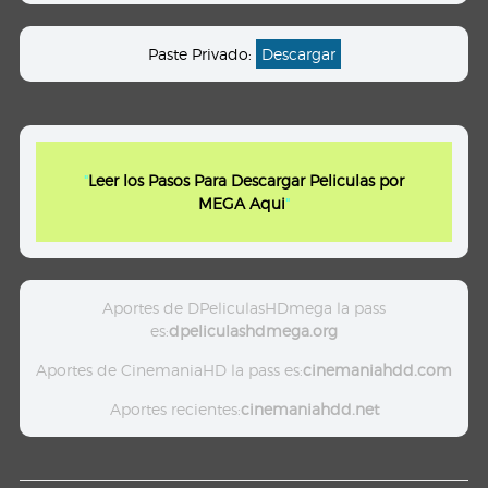
Paste Privado:
Descargar
"
Leer los Pasos Para Descargar Peliculas por
MEGA Aqui
"
Aportes de DPeliculasHDmega la pass
es:
dpeliculashdmega.org
Aportes de CinemaniaHD la pass es:
cinemaniahdd.com
Aportes recientes:
cinemaniahdd.net