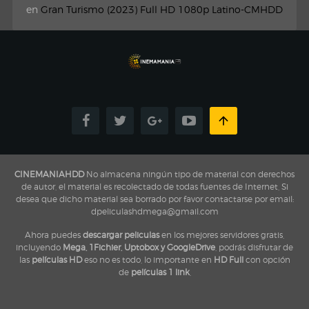
en
Gran Turismo (2023) Full HD 1080p Latino-CMHDD
CINEMANIAHDD
No almacena ningún tipo de material con derechos
de autor, el material es recolectado de todas fuentes de Internet, Si
desea que dicho material sea borrado por favor contactarse por email:
dpeliculashdmega@gmail.com
Ahora puedes
descargar peliculas
en los mejores servidores gratis,
incluyendo
Mega, 1Fichier, Uptobox y GoogleDrive
, podrás disfrutar de
las
películas HD
eso no es todo, lo importante en
HD Full
con opción
de
películas 1 link
,