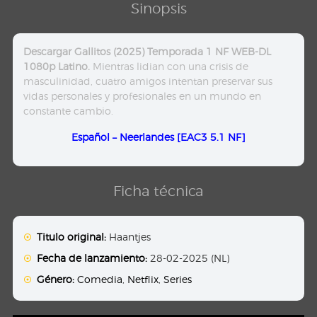
Sinopsis
Descargar Gallitos (2025) Temporada 1 NF WEB-DL
1080p Latino.
Mientras lidian con una crisis de
masculinidad, cuatro amigos intentan preservar sus
vidas personales y profesionales en un mundo en
constante cambio.
Español – Neerlandes [EAC3 5.1 NF]
Ficha técnica
Titulo original:
Haantjes
Fecha de lanzamiento:
28-02-2025 (NL)
Género:
Comedia
,
Netflix
,
Series