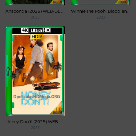
Anaconda (2025) WEB-DL 1080p Latino
Winnie the Pooh: Blood and Honey (2023) WEB-DL 1080p Latino
2025
2023
Honey Don’t! (2025) WEB-DL 4K UHD HDR Latino
2025