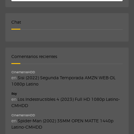
Chat
Comentarios recientes
CinemaniaHDD
en
Sisi (2022) Segunda Temporada AMZN WEB-DL
1080p Latino
Roy
en
Los Indestructibles 4 (2023) Full HD 1080p Latino-
CMHDD
CinemaniaHDD
en
Spider-Man (2002) 35MM OPEN MATTE 1440p
Latino-CMHDD