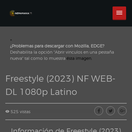
×
¿Problemas para descargar con Mozilla, EDGE?
Deshabilita la opción "Abrir vinculos en una pestaña
nueva" tal como lo muestra
ésta imagen.
Freestyle (2023) NF WEB-
DL 1080p Latino
525 vistas
Información de Freestyle (2023)