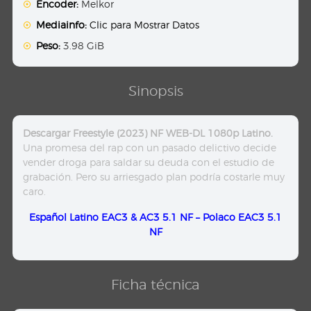
Encoder:
Melkor
Mediainfo:
Clic para Mostrar Datos
Peso:
3.98 GiB
Sinopsis
Descargar Freestyle (2023) NF WEB-DL 1080p Latino.
Una promesa del rap con un pasado delictivo decide
vender droga para saldar su deuda con el estudio de
grabación. Pero su arriesgado plan podría costarle muy
caro.
Español Latino EAC3 & AC3 5.1 NF – Polaco EAC3 5.1
NF
Ficha técnica