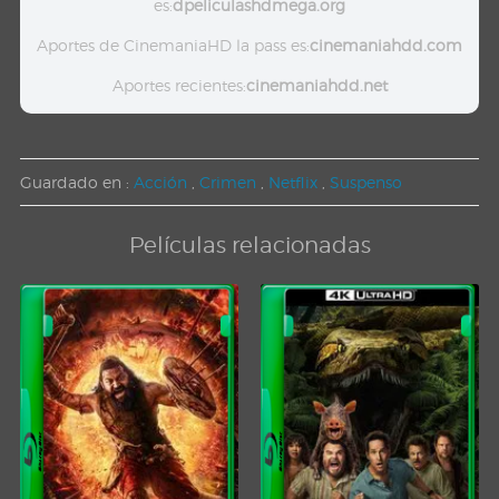
es:
dpeliculashdmega.org
Aportes de CinemaniaHD la pass es:
cinemaniahdd.com
Aportes recientes:
cinemaniahdd.net
Guardado en :
Acción
,
Crimen
,
Netflix
,
Suspenso
Películas relacionadas