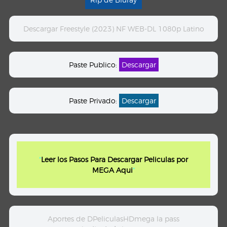
Descargar Freestyle (2023) NF WEB-DL 1080p Latino
Paste Publico:
Descargar
Paste Privado:
Descargar
"
Leer los Pasos Para Descargar Peliculas por
MEGA Aqui
"
Aportes de DPeliculasHDmega la pass