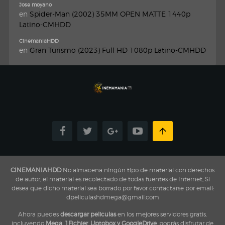
Jose moyano
en
Spider-Man (2002) 35MM OPEN MATTE 1440p
Latino-CMHDD
CinemaniaHDD
en
Gran Turismo (2023) Full HD 1080p Latino-CMHDD
CINEMANIAHDD
No almacena ningún tipo de material con derechos
de autor, el material es recolectado de todas fuentes de Internet, Si
desea que dicho material sea borrado por favor contactarse por email:
dpeliculashdmega@gmail.com
Ahora puedes
descargar peliculas
en los mejores servidores gratis,
incluyendo
Mega, 1Fichier, Uptobox y GoogleDrive
, podrás disfrutar de