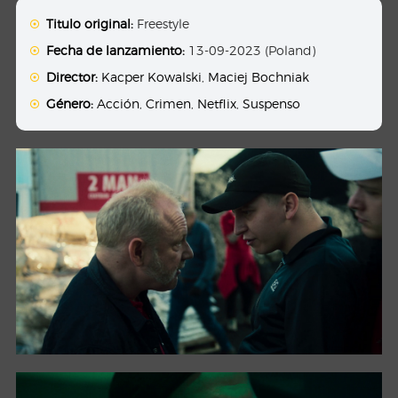
Titulo original:
Freestyle
Fecha de lanzamiento:
13-09-2023 (Poland)
Director:
Kacper Kowalski
,
Maciej Bochniak
Género:
Acción
,
Crimen
,
Netflix
,
Suspenso