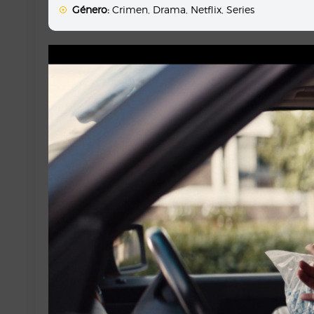
Género:
Crimen
,
Drama
,
Netflix
,
Series