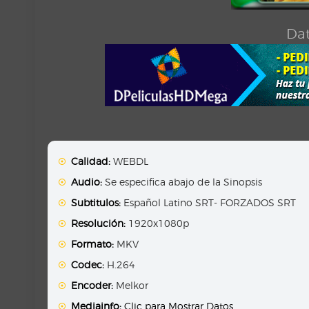
Dat
Calidad:
WEBDL
Audio:
Se especifica abajo de la Sinopsis
Subtitulos:
Español Latino SRT- FORZADOS SRT
Resolución:
1920x1080p
Formato:
MKV
Codec:
H.264
Encoder:
Melkor
Mediainfo:
Clic para Mostrar Datos