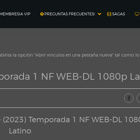
MEMBRESIA VIP
PREGUNTAS FRECUENTES!
SAGAS
ilita la opción "Abrir vinculos en una pestaña nueva" tal como l
emporada 1 NF WEB-DL 1080p La
rie (2023) Temporada 1 NF WEB-DL 108
Latino