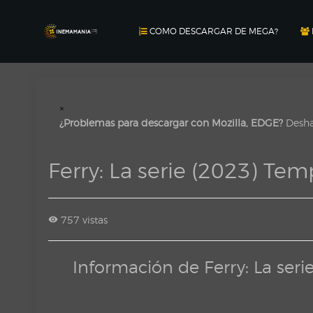
COMO DESCARGAR DE MEGA?
×
¿Problemas para descargar con Mozilla, EDGE?
Deshab
Ferry: La serie (2023) T
757 vistas
Información de Ferry: La se