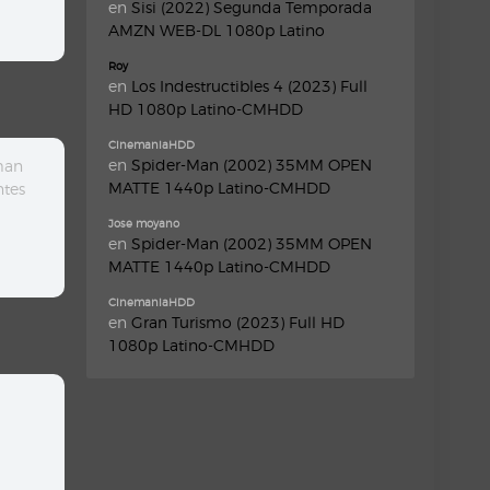
en
Sisi (2022) Segunda Temporada
AMZN WEB-DL 1080p Latino
Roy
en
Los Indestructibles 4 (2023) Full
HD 1080p Latino-CMHDD
CinemaniaHDD
en
Spider-Man (2002) 35MM OPEN
man
MATTE 1440p Latino-CMHDD
ntes
Jose moyano
en
Spider-Man (2002) 35MM OPEN
MATTE 1440p Latino-CMHDD
CinemaniaHDD
en
Gran Turismo (2023) Full HD
1080p Latino-CMHDD