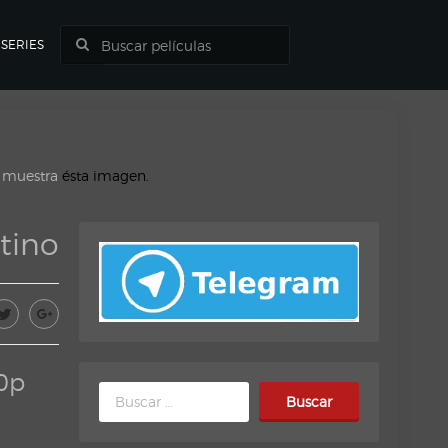
SERIES
o muestra
ésta imagen.
tino
0p
Buscar: