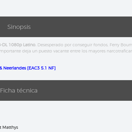
Sinopsis
B-DL 1080p Latino.
Desesperado por conseguir fondos, Ferry Bou
portante deja un puesto vacante entre los mayores narcotrafica
& Neerlandes [EAC3 5.1 NF]
Ficha técnica
t Matthys