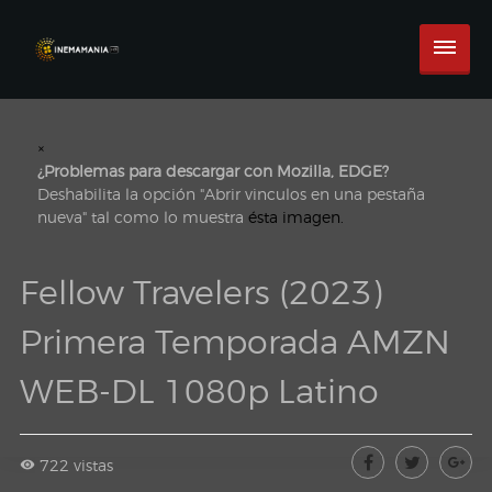
×
¿Problemas para descargar con Mozilla, EDGE?
Deshabilita la opción "Abrir vinculos en una pestaña
nueva" tal como lo muestra
ésta imagen.
Fellow Travelers (2023)
Primera Temporada AMZN
WEB-DL 1080p Latino
722 vistas