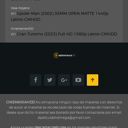
Jose moyano
en
Spider-Man (2002) 35MM OPEN MATTE 1440p
Latino-CMHDD
CinemaniaHDD
en
Gran Turismo (2023) Full HD 1080p Latino-CMHDD
CINEMANIAHDD
No almacena ningún tipo de material con derechos
de autor, el material es recolectado de todas fuentes de Internet, Si
desea que dicho material sea borrado por favor contactarse por email:
dpeliculashdmega@gmail.com
Ahora puedes
descargar peliculas
en los mejores servidores gratis,