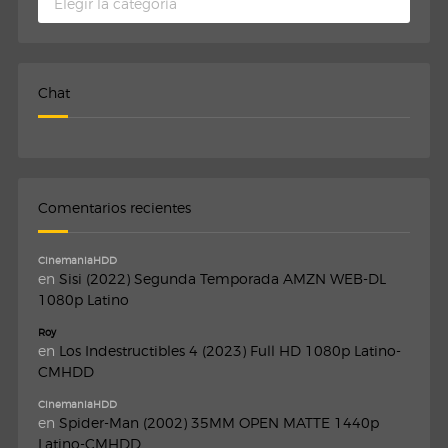
Chat
Comentarios recientes
CinemaniaHDD
en
Sisi (2022) Segunda Temporada AMZN WEB-DL
1080p Latino
Roy
en
Los Indestructibles 4 (2023) Full HD 1080p Latino-
CMHDD
CinemaniaHDD
en
Spider-Man (2002) 35MM OPEN MATTE 1440p
Latino-CMHDD