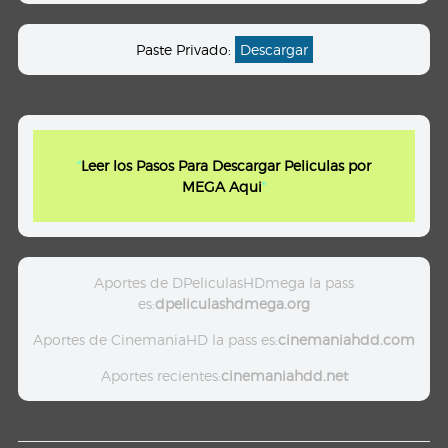
Paste Privado:
Descargar
"
Leer los Pasos Para Descargar Peliculas por
MEGA Aqui
"
Aportes de DPeliculasHDmega la pass
es:
dpeliculashdmega.org
Aportes de CinemaniaHD la pass es:
cinemaniahdd.com
Aportes recientes:
cinemaniahdd.net