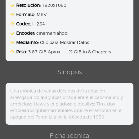
Resolución:
1920x1080
Formato:
MKV
Codec:
H.264
Encoder:
cinemaniahdd
Mediainfo:
Clic para Mostrar Datos
Peso:
3.87 GiB Aprox ---- ?? GiB in 8 Chapters.
Sinopsis
Una crónica de varias décadas de la relación
arriesgada, volátil y apasionada entre el carismático y
ambicioso Hawk y el piadoso e idealista Tim, dos
empleados gubernamentales que se enamoran en el
apogeo del Terror Lila en la década de 1950.
Ficha técnica