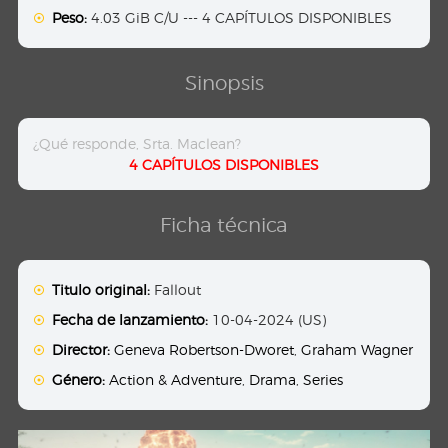
Peso:
4.03 GiB C/U --- 4 CAPÍTULOS DISPONIBLES
Sinopsis
¿Qué responde, Srta. Maclean?
4 CAPÍTULOS DISPONIBLES
Ficha técnica
Titulo original:
Fallout
Fecha de lanzamiento:
10-04-2024 (US)
Director:
Geneva Robertson-Dworet
,
Graham Wagner
Género:
Action & Adventure
,
Drama
,
Series