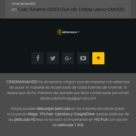
CinemaniaHDD
en
Gran Turismo (2023) Full HD 1080p Latino-CMHDD
CINEMANIAHDD
No almacena ningún tipo de material con derechos
de autor, el material es recolectado de todas fuentes de Internet, Si
desea que dicho material sea borrado por favor contactarse por email:
dpeliculashdmega@gmail.com
Ahora puedes
descargar peliculas
en los mejores servidores gratis,
incluyendo
Mega, 1Fichier, Uptobox y GoogleDrive
, podrás disfrutar de
las
películas HD
eso no es todo, lo importante en
HD Full
con opción
de
películas 1 link
,