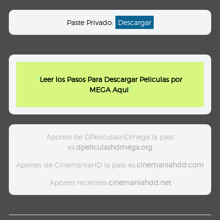
Paste Privado:
Descargar
"
Leer los Pasos Para Descargar Peliculas por
MEGA Aqui
"
Aportes de DPeliculasHDmega la pass
es:
dpeliculashdmega.org
Aportes de CinemaniaHD la pass es:
cinemaniahdd.com
Aportes recientes:
cinemaniahdd.net