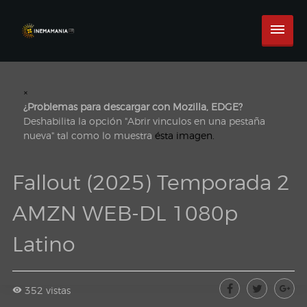
×
¿Problemas para descargar con Mozilla, EDGE?
Deshabilita la opción "Abrir vinculos en una pestaña
nueva" tal como lo muestra
ésta imagen.
Fallout (2025) Temporada 2
AMZN WEB-DL 1080p
Latino
352 vistas