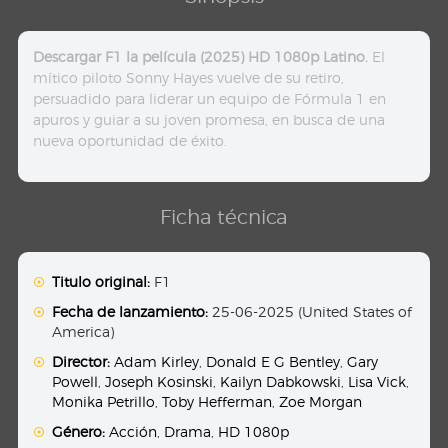
Descargar F1 la película (2025) HD 1080p Latino.
El
mítico piloto Sonny Hayes vuelve de su retiro,
persuadido para liderar un equipo de Fórmula 1 en
apuros y guiar a su joven promesa, en busca de una
nueva oportunidad de éxito.
Ficha técnica
Titulo original:
F1
Fecha de lanzamiento:
25-06-2025 (United States of
America)
Director:
Adam Kirley
,
Donald E G Bentley
,
Gary
Powell
,
Joseph Kosinski
,
Kailyn Dabkowski
,
Lisa Vick
,
Monika Petrillo
,
Toby Hefferman
,
Zoe Morgan
Género:
Acción
,
Drama
,
HD 1080p