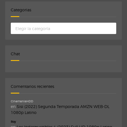
Categorias
Categorias
Chat
Comentarios recientes
CinemaniaHDD
en
Sisi (2022) Segunda Temporada AMZN WEB-DL
1080p Latino
Roy
en
Los Indestructibles 4 (2023) Full HD 1080p Latino-