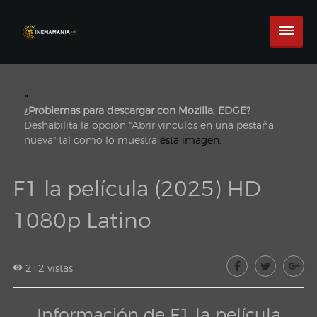
×
¿Problemas para descargar con Mozilla, EDGE?
Deshabilita la opción "Abrir vinculos en una pestaña
nueva" tal como lo muestra
ésta imagen.
F1 la película (2025) HD
1080p Latino
212 vistas
Información de F1 la película