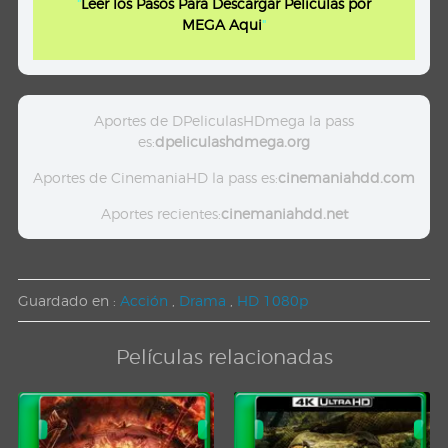
"
Leer los Pasos Para Descargar Peliculas por
MEGA Aqui
"
Aportes de DPeliculasHDmega la pass
es:
dpeliculashdmega.org
Aportes de CinemaniaHD la pass es:
cinemaniahdd.com
Aportes recientes:
cinemaniahdd.net
Guardado en :
Acción
,
Drama
,
HD 1080p
Películas relacionadas