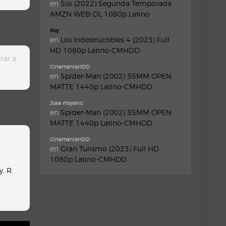
en
Sisi (2022) Segunda Temporada
AMZN WEB-DL 1080p Latino
Roy
en
Los Indestructibles 4 (2023) Full
HD 1080p Latino-CMHDD
rar a
CinemaniaHDD
en
Spider-Man (2002) 35MM OPEN
MATTE 1440p Latino-CMHDD
Jose moyano
en
Spider-Man (2002) 35MM OPEN
MATTE 1440p Latino-CMHDD
CinemaniaHDD
en
Gran Turismo (2023) Full HD
1080p Latino-CMHDD
y
,
R.