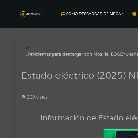
COMO DESCARGAR DE MEGA?
×
¿Problemas para descargar con Mozilla, EDGE?
Deshab
Estado eléctrico (2025) 
260 vistas
Información de Estado elé