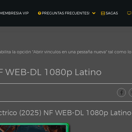
MEMBRESIA VIP
PREGUNTAS FRECUENTES!
SAGAS
ilita la opción "Abrir vinculos en una pestaña nueva" tal como l
NF WEB-DL 1080p Latino
ctrico (2025) NF WEB-DL 1080p Latino