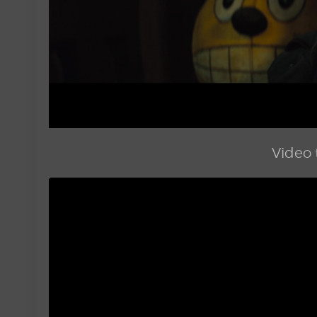
Video t