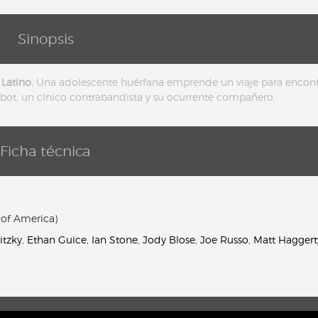
Sinopsis
Latino.
Una adolescente huérfana emprende un viaje para encont
bot, un cínico contrabandista y su ocurrente compañero.
Ficha técnica
 of America)
itzky
,
Ethan Guice
,
Ian Stone
,
Jody Blose
,
Joe Russo
,
Matt Haggert