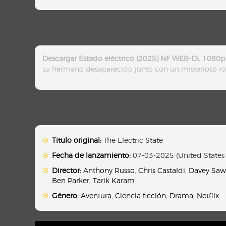
Descargar Estado eléctrico (2025) NF WEB-DL 1080p 
su hermano desaparecido junto con un misterioso ro
Titulo original:
The Electric State
Fecha de lanzamiento:
07-03-2025 (United States
Director:
Anthony Russo
,
Chris Castaldi
,
Davey Saw
Ben Parker
,
Tarik Karam
Género:
Aventura
,
Ciencia ficción
,
Drama
,
Netflix