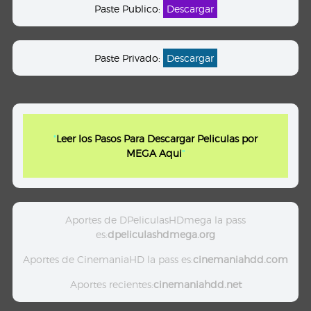
Paste Publico:
Descargar
Paste Privado:
Descargar
"
Leer los Pasos Para Descargar Peliculas por
MEGA Aqui
"
Aportes de DPeliculasHDmega la pass
es:
dpeliculashdmega.org
Aportes de CinemaniaHD la pass es:
cinemaniahdd.com
Aportes recientes:
cinemaniahdd.net