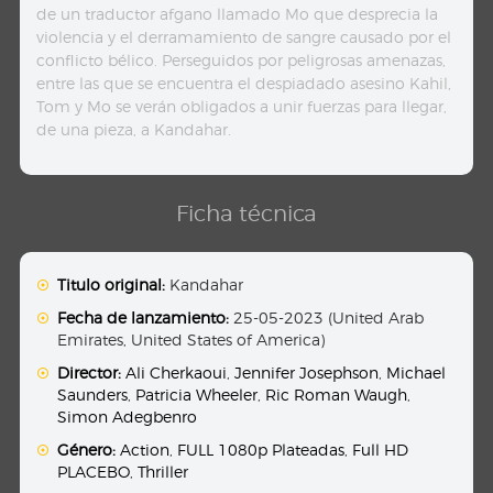
de un traductor afgano llamado Mo que desprecia la
violencia y el derramamiento de sangre causado por el
conflicto bélico. Perseguidos por peligrosas amenazas,
entre las que se encuentra el despiadado asesino Kahil,
Tom y Mo se verán obligados a unir fuerzas para llegar,
de una pieza, a Kandahar.
Ficha técnica
Titulo original:
Kandahar
Fecha de lanzamiento:
25-05-2023 (United Arab
Emirates, United States of America)
Director:
Ali Cherkaoui
,
Jennifer Josephson
,
Michael
Saunders
,
Patricia Wheeler
,
Ric Roman Waugh
,
Simon Adegbenro
Género:
Action
,
FULL 1080p Plateadas
,
Full HD
PLACEBO
,
Thriller