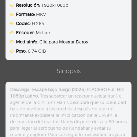
Resolución:
1920x1080p
Formato:
MKV
Codec:
H.264
Encoder:
Melkor
Mediainfo:
Clic para Mostrar Datos
Peso:
6.74 GiB
Sinopsis
Descargar Escape bajo fuego (2023) PLACEBO Full HD
1080p Latino.
Tras sabotear un reactor nuclear iraní, el
agente de la CIA Tom Harris descubre que su identidad
ha sido revelada a los medios después de que un
informante expusiera la implicación de la CIA en la
destrucción del reactor. Harris dispone de sólo 30 horas
para llegar al aeropuerto de Kandahar y evitar su
muerte y captura. Para conseguirlo, necesitará la ayuda