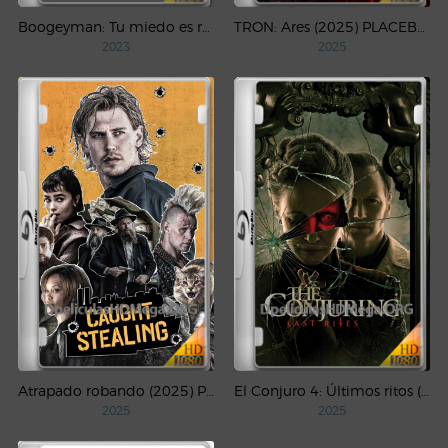
Boogeyman: Tu miedo es real (2023) PLACEBO Full HD 1080p Latino
TRON: Ares (2025) PLACEBO Full HD 1080p Latino
2023
2025
Atrapado robando (2025) PLACEBO Full HD 1080p Latino
El Conjuro 4: Últimos ritos (2025) PLACEBO Full HD 1080p Latino
2025
2025