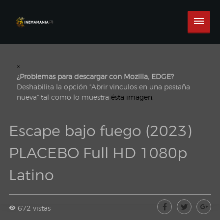
×
¿Problemas para descargar con Mozilla, EDGE?
Deshabilita la opción "Abrir vinculos en una pestaña
nueva" tal como lo muestra
ésta imagen.
Escape bajo fuego (2023)
PLACEBO Full HD 1080p
Latino
672 vistas