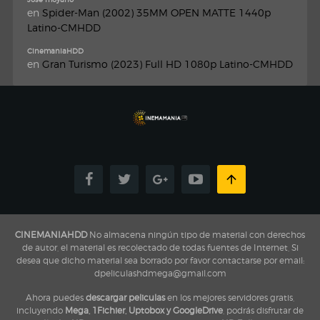
en
Spider-Man (2002) 35MM OPEN MATTE 1440p
Latino-CMHDD
CinemaniaHDD
en
Gran Turismo (2023) Full HD 1080p Latino-CMHDD
CINEMANIAHDD
No almacena ningún tipo de material con derechos
de autor, el material es recolectado de todas fuentes de Internet, Si
desea que dicho material sea borrado por favor contactarse por email:
dpeliculashdmega@gmail.com
Ahora puedes
descargar peliculas
en los mejores servidores gratis,
incluyendo
Mega, 1Fichier, Uptobox y GoogleDrive
, podrás disfrutar de