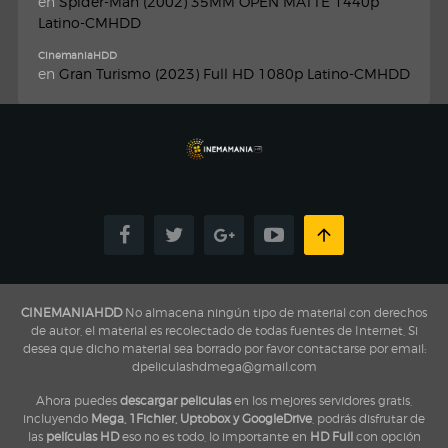
en
Spider-Man (2002) 35MM OPEN MATTE 1440p
Latino-CMHDD
CinemaniaHDD
en
Gran Turismo (2023) Full HD 1080p Latino-CMHDD
CINEMANIAHDD
No almacena ningún tipo de material con derechos
de autor, el material es recolectado de todas fuentes de Internet, Si
desea que dicho material sea borrado por favor contactarse por email:
dpeliculashdmega@gmail.com
Ahora puedes
descargar peliculas
en los mejores servidores gratis,
incluyendo
Mega, 1Fichier, Uptobox y GoogleDrive
, podrás disfrutar de
las
películas HD
eso no es todo, lo importante en
HD Full
con opción