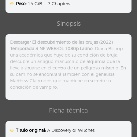
Peso:
14 GiB -- 7 Chapters
Sinopsis
Descargar El descubrimiento de las brujas (2022)
Temporada 3 NF WEB-DL 1080p Latino.
Diana Bishop,
una académica que huye de su condición de bruja,
descubre un antiguo manuscrito de alquimia que la
lleva a situarse en el centro de un peligroso misterio. En
su camino se encontrará también con el genetista
Matthew Clairmont, que mantiene en secreto su
condición de vampiro.
Ficha técnica
Titulo original:
A Discovery of Witches