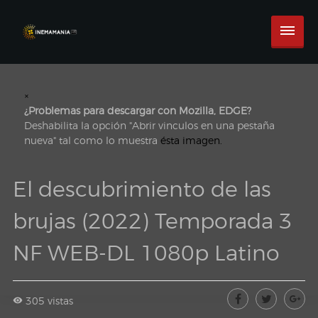
×
¿Problemas para descargar con Mozilla, EDGE?
Deshabilita la opción "Abrir vinculos en una pestaña
nueva" tal como lo muestra
ésta imagen.
El descubrimiento de las
brujas (2022) Temporada 3
NF WEB-DL 1080p Latino
305 vistas