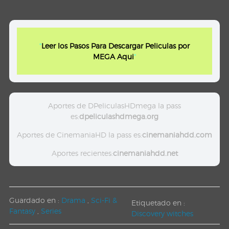
"
Leer los Pasos Para Descargar Peliculas por
MEGA Aqui
"
Aportes de DPeliculasHDmega la pass
es:
dpeliculashdmega.org
Aportes de CinemaniaHD la pass es:
cinemaniahdd.com
Aportes recientes:
cinemaniahdd.net
Guardado en :
Drama
,
Sci-Fi &
Etiquetado en :
Fantasy
,
Series
Discovery witches