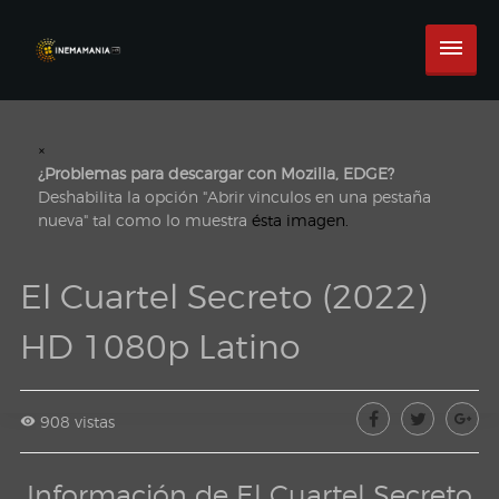
×
¿Problemas para descargar con Mozilla, EDGE?
Deshabilita la opción "Abrir vinculos en una pestaña
nueva" tal como lo muestra
ésta imagen.
El Cuartel Secreto (2022)
HD 1080p Latino
908 vistas
Información de El Cuartel Secreto