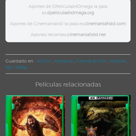
Aportes de DPeliculasHDmega la pass
es:
dpeliculashdmega.org
Aportes de CinemaniaHD la pass es:
cinemaniahdd.com
Aportes recientes:
cinemaniahdd.net
Guardado en :
Acción
,
Aventura
,
Ciencia ficción
,
Familia
,
HD 1080p
Películas relacionadas