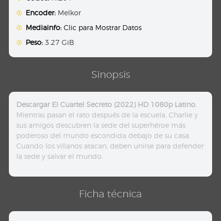
Encoder:
Melkor
Mediainfo:
Clic para Mostrar Datos
Peso:
3.27 GiB
Sinopsis
Descargar El Cuartel Secreto (2022) HD 1080p Latino.
Mientras pasan el rato después de la escuela, Charlie y
sus amigos descubren la sede del superhéroe más
poderoso del mundo escondida debajo de su casa.
Cuando los villanos atacan, deben unirse para defender
la sede y salvar el mundo.
Ficha técnica