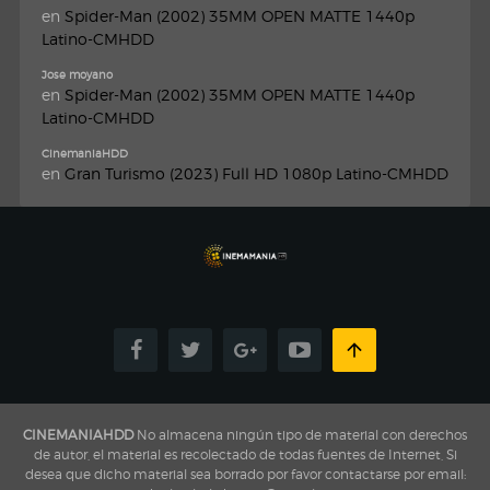
en
Spider-Man (2002) 35MM OPEN MATTE 1440p
Latino-CMHDD
Jose moyano
en
Spider-Man (2002) 35MM OPEN MATTE 1440p
Latino-CMHDD
CinemaniaHDD
en
Gran Turismo (2023) Full HD 1080p Latino-CMHDD
CINEMANIAHDD
No almacena ningún tipo de material con derechos
de autor, el material es recolectado de todas fuentes de Internet, Si
desea que dicho material sea borrado por favor contactarse por email: