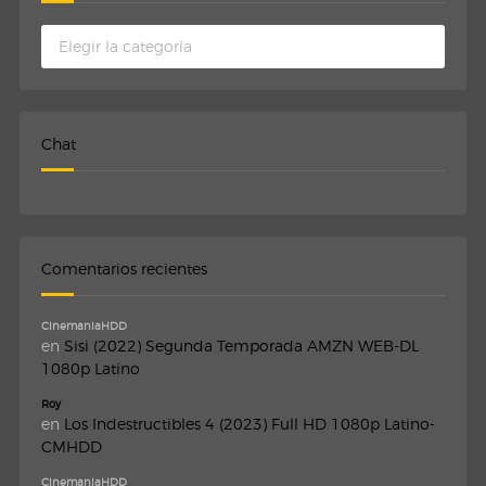
Categorias
Chat
Comentarios recientes
CinemaniaHDD
en
Sisi (2022) Segunda Temporada AMZN WEB-DL
1080p Latino
Roy
en
Los Indestructibles 4 (2023) Full HD 1080p Latino-
CMHDD
CinemaniaHDD