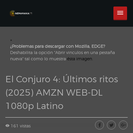
×
¿Problemas para descargar con Mozilla, EDGE?
Deshabilita la opción "Abrir vinculos en una pestaña
nueva" tal como lo muestra
ésta imagen.
El Conjuro 4: Últimos ritos
(2025) AMZN WEB-DL
1080p Latino
161 vistas