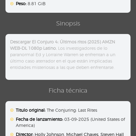
Peso:
8.81 GiB
Sinopsis
Descargar El Conjuro 4: Últimos ritos (2025) AMZN
WEB-DL 1080p Latino.
Los investigadores de lo
paranormal Ed y Lorraine Warren se enfrentan a un
último caso aterrador en el que están implicadas
entidades misteriosas a las que deben enfrentarse.
Ficha técnica
Titulo original:
The Conjuring: Last Rites
Fecha de lanzamiento:
03-09-2025 (United States of
America)
Director:
Holly Johnson
,
Michael Chaves
,
Steven Hall