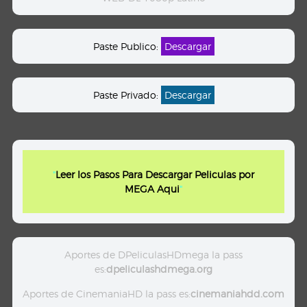
Paste Publico:
Descargar
Paste Privado:
Descargar
"
Leer los Pasos Para Descargar Peliculas por
MEGA Aqui
"
Aportes de DPeliculasHDmega la pass
es:
dpeliculashdmega.org
Aportes de CinemaniaHD la pass es:
cinemaniahdd.com