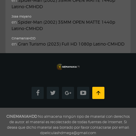
en
Spider-Man (2002) 35MM OPEN MATTE 1440p
Latino-CMHDD
Jose moyano
en
Spider-Man (2002) 35MM OPEN MATTE 1440p
Latino-CMHDD
CinemaniaHDD
en
Gran Turismo (2023) Full HD 1080p Latino-CMHDD
CINEMANIAHDD
No almacena ningún tipo de material con derechos
de autor, el material es recolectado de todas fuentes de Internet, Si
desea que dicho material sea borrado por favor contactarse por email:
dpeliculashdmega@gmail.com