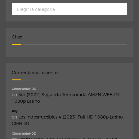
Categorias
Chat
Comentarios recientes
CinemaniaHDD
en
Sisi (2022) Segunda Temporada AMZN WEB-DL
1080p Latino
Roy
en
Los Indestructibles 4 (2023) Full HD 1080p Latino-
CMHDD
CinemaniaHDD