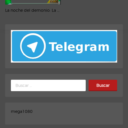
La noche del demonio: La puerta roja (2023) AMZN WEB-DL 1080p Latino
Buscar:
mega1080