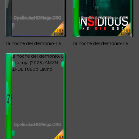
La noche del demonio: La puerta roja (2023) HD 1080p Latino
La noche del demonio: La puerta roja (2023) WEB-DL 4K UHD HDR/DV Latino