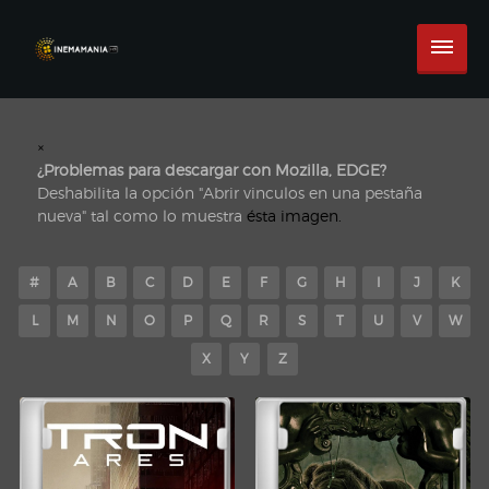
×
¿Problemas para descargar con Mozilla, EDGE?
Deshabilita la opción "Abrir vinculos en una pestaña
nueva" tal como lo muestra
ésta imagen.
#
A
B
C
D
E
F
G
H
I
J
K
L
M
N
O
P
Q
R
S
T
U
V
W
X
Y
Z