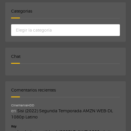
Categorias
Categorias
Chat
Comentarios recientes
CinemaniaHDD
en
Sisi (2022) Segunda Temporada AMZN WEB-DL
1080p Latino
Roy