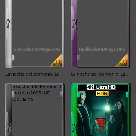
La noche del demonio: La puerta roja (2023) PLACEBO 1080p Latino
La noche del demonio: La puerta roja (2023) REMUX 1080p Latino