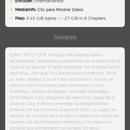
Encoder:
cinemaniahdd
Mediainfo:
Clic para Mostrar Datos
Peso:
3.43 GiB Aprox ---- 27 GiB in 8 Chapters.
Sinopsis
Entre 1972 y 1978, treinta y tres jóvenes fueron
secuestrados, asesinados y enterrados en el sótano de la
casa de su asesino. Y nadie se enteró. No durante todos
esos años. ¿Por qué? Era encantador y divertido. Tenía
un buen trabajo. Era un líder comunitario. Incluso se
ofreció como voluntario para entretener a niños
enfermos… vestido de payaso. El diablo disfrazado:
John Wayne Gacy desgrana las retorcidas capas de la
vida de Gacy mientras entreteje las desgarradoras
historias de sus víctimas; explora el dolor, la culpa y el
trauma de sus familias y amigos; y expone los fallos del
sistema, las oportunidades perdidas y los prejuicios
sociales que alimentaron su reinado de terror.