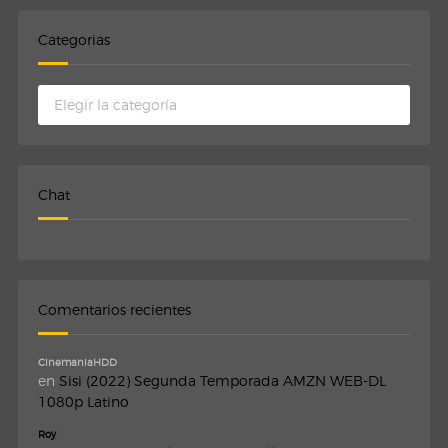
Categorias
Categorias
Chat
Comentarios recientes
CinemaniaHDD
en
Sisi (2022) Segunda Temporada AMZN WEB-DL
1080p Latino
Roy