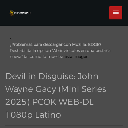
×
¿Problemas para descargar con Mozilla, EDGE?
Deshabilita la opción "Abrir vinculos en una pestaña
nueva" tal como lo muestra
ésta imagen.
Devil in Disguise: John
Wayne Gacy (Mini Series
2025) PCOK WEB-DL
1080p Latino