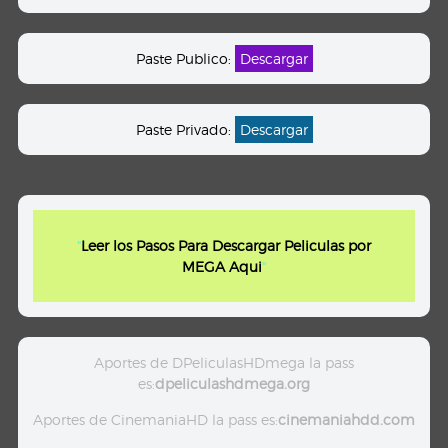
Paste Publico:
Descargar
Paste Privado:
Descargar
"
Leer los Pasos Para Descargar Peliculas por
MEGA Aqui
"
Aportes de DPeliculasHDmega la pass
es:
dpeliculashdmega.org
Aportes de CinemaniaHD la pass es:
cinemaniahdd.com