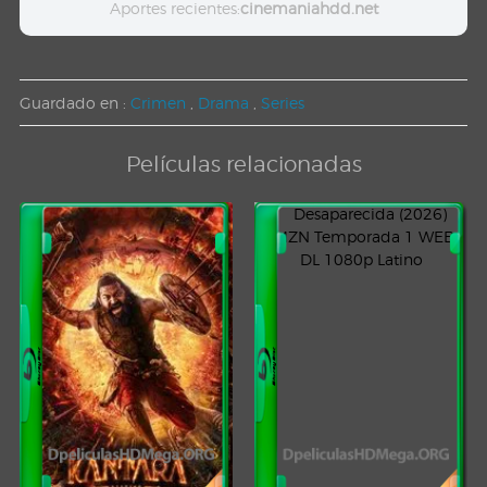
Aportes recientes:
cinemaniahdd.net
Guardado en :
Crimen
,
Drama
,
Series
Películas relacionadas