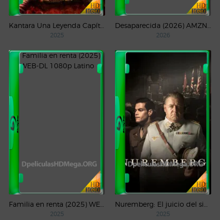
Kantara Una Leyenda Capítulo – 1 (2025) WEB-DL 1080p Latino
Desaparecida (2026) AMZN Temporada 1 WEB-DL 1080p Latino
2025
2026
Familia en renta (2025) WEB-DL 1080p Latino
Nuremberg: El juicio del siglo (2025) WEB-DL 1080p Castellano
2025
2025