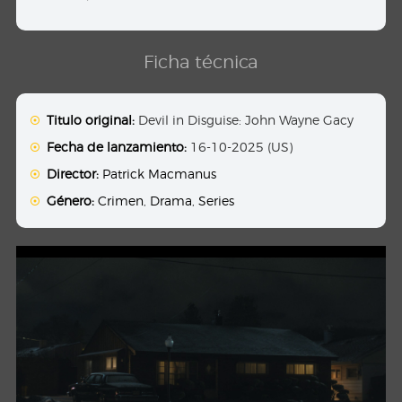
Ficha técnica
Titulo original:
Devil in Disguise: John Wayne Gacy
Fecha de lanzamiento:
16-10-2025 (US)
Director:
Patrick Macmanus
Género:
Crimen
,
Drama
,
Series