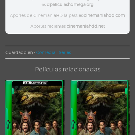
es:
dpeliculashdmega.org
Aportes de CinemaniaHD la pass es:
cinemaniahdd.com
Aportes recientes:
cinemaniahdd.net
Guardado en :
Comedia
,
Series
Películas relacionadas