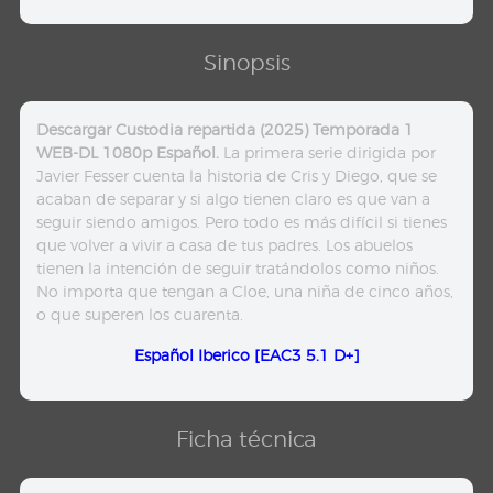
Sinopsis
Descargar Custodia repartida (2025) Temporada 1
WEB-DL 1080p Español.
La primera serie dirigida por
Javier Fesser cuenta la historia de Cris y Diego, que se
acaban de separar y si algo tienen claro es que van a
seguir siendo amigos. Pero todo es más difícil si tienes
que volver a vivir a casa de tus padres. Los abuelos
tienen la intención de seguir tratándolos como niños.
No importa que tengan a Cloe, una niña de cinco años,
o que superen los cuarenta.
Español Iberico [EAC3 5.1 D+]
Ficha técnica