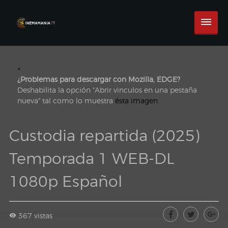
×
¿Problemas para descargar con Mozilla, EDGE?
Deshabilita la opción "Abrir vinculos en una pestaña
nueva" tal como lo muestra
ésta imagen.
Custodia repartida (2025)
Temporada 1 WEB-DL
1080p Español
367 vistas