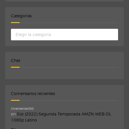
Categorias
Categorias
Chat
Comentarios recientes
CinemaniaHDD
en
Sisi (2022) Segunda Temporada AMZN WEB-DL
1080p Latino