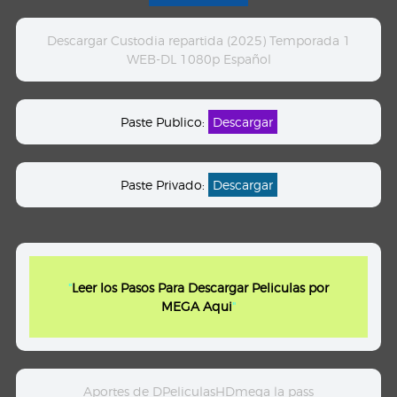
Descargar Custodia repartida (2025) Temporada 1
WEB-DL 1080p Español
Paste Publico:
Descargar
Paste Privado:
Descargar
"
Leer los Pasos Para Descargar Peliculas por
MEGA Aqui
"
Aportes de DPeliculasHDmega la pass