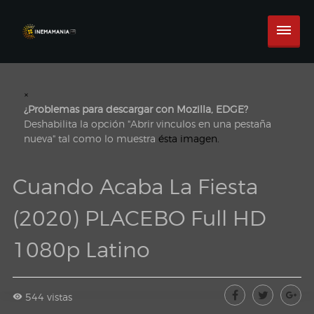
×
¿Problemas para descargar con Mozilla, EDGE?
Deshabilita la opción "Abrir vinculos en una pestaña
nueva" tal como lo muestra
ésta imagen.
Cuando Acaba La Fiesta
(2020) PLACEBO Full HD
1080p Latino
544 vistas