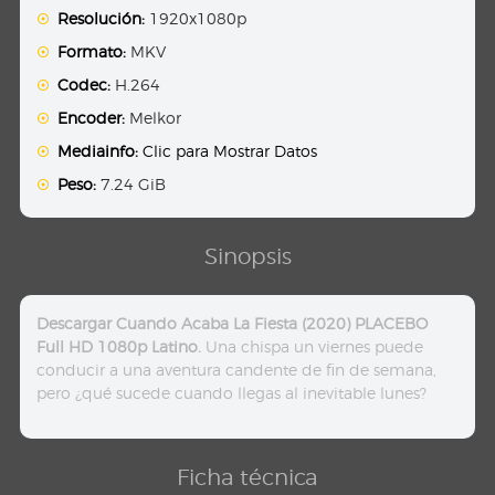
Resolución:
1920x1080p
Formato:
MKV
Codec:
H.264
Encoder:
Melkor
Mediainfo:
Clic para Mostrar Datos
Peso:
7.24 GiB
Sinopsis
Descargar Cuando Acaba La Fiesta (2020) PLACEBO
Full HD 1080p Latino.
Una chispa un viernes puede
conducir a una aventura candente de fin de semana,
pero ¿qué sucede cuando llegas al inevitable lunes?
Ficha técnica