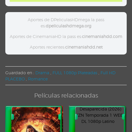
Aportes de DPeliculasHDmega la pass
es:
dpeliculashdmega.org
Aportes de CinemaniaHD la pass es:
cinemaniahdd.com
Aportes recientes:
cinemaniahdd.net
Guardado en :
Drama
,
FULL 1080p Plateadas
,
Full HD
PLACEBO
,
Romance
Películas relacionadas