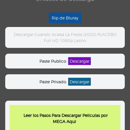
Rip de Bluray
Descargar Cuando Acaba La Fiesta (2020) PLACEBO
Full HD 1080p Latino
Paste Publico:
Descargar
Paste Privado:
Descargar
"
Leer los Pasos Para Descargar Peliculas por
MEGA Aqui
"