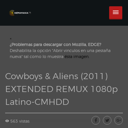
×
¿Problemas para descargar con Mozilla, EDGE?
Deshabilita la opción "Abrir vinculos en una pestaña
nueva" tal como lo muestra
ésta imagen.
Cowboys & Aliens (2011)
EXTENDED REMUX 1080p
Latino-CMHDD
563 vistas