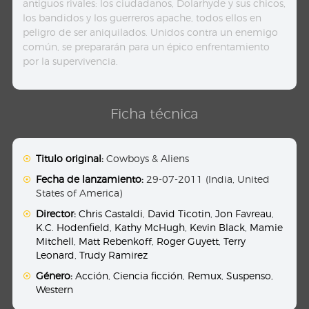
antiguos rivales: los ciudadanos, Dolarhyde y sus chicos,
los bandidos y los guerreros apache, todos ellos en
peligro de ser aniquilados. Unidos contra un enemigo
común, se prepararán para un épico enfrentamiento
por la supervivencia.
Ficha técnica
Titulo original:
Cowboys & Aliens
Fecha de lanzamiento:
29-07-2011 (India, United
States of America)
Director:
Chris Castaldi
,
David Ticotin
,
Jon Favreau
,
K.C. Hodenfield
,
Kathy McHugh
,
Kevin Black
,
Mamie
Mitchell
,
Matt Rebenkoff
,
Roger Guyett
,
Terry
Leonard
,
Trudy Ramirez
Género:
Acción
,
Ciencia ficción
,
Remux
,
Suspenso
,
Western