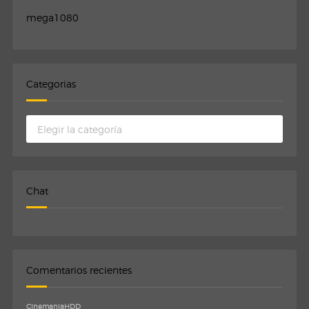
mega1080
Categorias
Categorias
Chat
Comentarios recientes
CinemaniaHDD