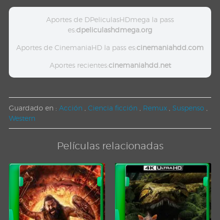
Aportes de DPeliculasHDmega la pass
es:
dpeliculashdmega.org
Aportes de CinemaniaHD la pass es:
cinemaniahdd.com
Aportes recientes:
cinemaniahdd.net
Guardado en :
Acción
,
Ciencia ficción
,
Remux
,
Suspenso
,
Western
Películas relacionadas