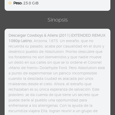
Peso:
23.0 GiB
Sinopsis
Descargar Cowboys & Aliens (2011) EXTENDED REMUX
1080p Latino.
Arizona, 1873. Un extraño, que no
recuerda su pasado, acaba por casualidad en el duro y
desértico pueblo de Absolution. Pronto descubre que
los forasteros no son bienvenidos y que nadie mueve
un dedo en sus calles sin que se lo ordene el Coronel
«Mano de hierro» Dolarhyde Ford. Pero Absolution está
a punto de experimentar un pánico incompresible
cuando la desolada ciudad es atacada por unos
maleantes desde el cielo. Ahora, el extraño que
rechazaban es su única esperanza de salvación. Este
pistolero, se da cuenta de que tiene un secreto que
puede darle al pueblo una oportunidad para
enfrentarse a los alienígenas. Con la ayuda de la
escurridiza viajera Ella, logran reunir a un grupo de