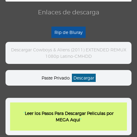
Enlaces de descarga
Rip de Bluray
Descargar Cowboys & Aliens (2011) EXTENDED REMUX
1080p Latino-CMHDD
Paste Privado:
Descargar
"
Leer los Pasos Para Descargar Peliculas por
MEGA Aqui
"