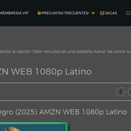
MEMBRESIA VIP
PREGUNTAS FRECUENTES!
SAGAS
ilita la opción "Abrir vinculos en una pestaña nueva" tal como l
ZN WEB 1080p Latino
egro (2025) AMZN WEB 1080p Latino