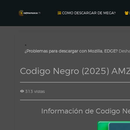
COMO DESCARGAR DE MEGA?
×
¿Problemas para descargar con Mozilla, EDGE?
Deshab
Codigo Negro (2025) AM
313 vistas
Información de Codigo N