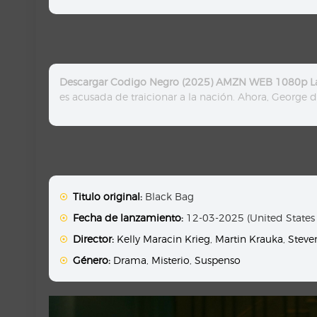
Descargar Codigo Negro (2025) AMZN WEB 1080p La
es acusada de traicionar a la nación. Ahora, George de
Titulo original:
Black Bag
Fecha de lanzamiento:
12-03-2025 (United States
Director:
Kelly Maracin Krieg
,
Martin Krauka
,
Steve
Género:
Drama
,
Misterio
,
Suspenso