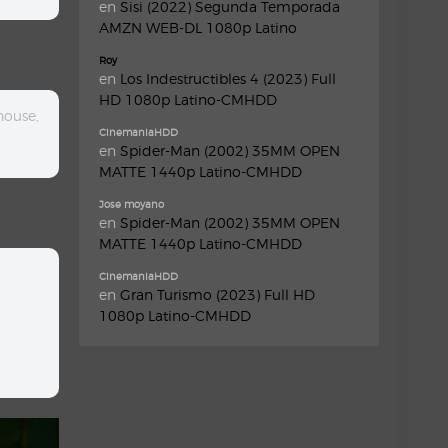
en
Sisi (2022) Segunda Temporada
AMZN WEB-DL 1080p Latino
Roy
en
Los Indestructibles 4 (2023) Full
HD 1080p Latino-CMHDD
house,
CinemaniaHDD
en
Spider-Man (2002) 35MM OPEN
MATTE 1440p Latino-CMHDD
Jose moyano
en
Spider-Man (2002) 35MM OPEN
MATTE 1440p Latino-CMHDD
CinemaniaHDD
en
Gran Turismo (2023) Full HD
1080p Latino-CMHDD