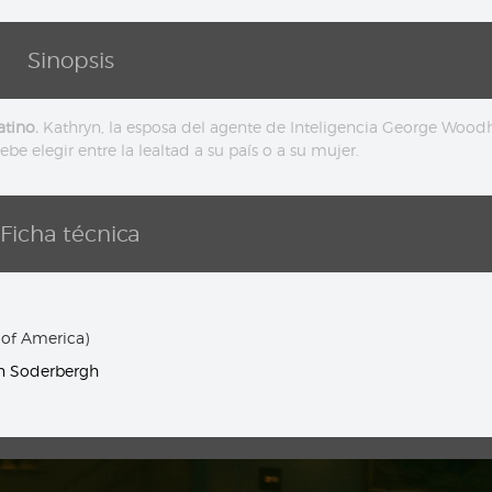
Sinopsis
tino.
Kathryn, la esposa del agente de Inteligencia George Wood
be elegir entre la lealtad a su país o a su mujer.
Ficha técnica
 of America)
n Soderbergh