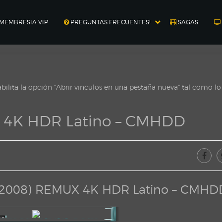
MEMBRESIA VIP
PREGUNTAS FRECUENTES!
SAGAS
ilita la opción "Abrir vinculos en una pestaña nueva" tal como l
X 4K HDR Latino – CMHDD
d (2008) REMUX 4K HDR Latino – CMHD