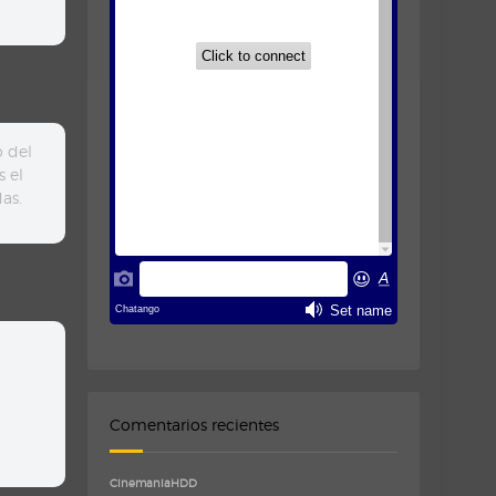
o del
s el
as.
Comentarios recientes
CinemaniaHDD