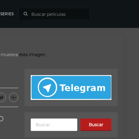
SERIES
o muestra
ésta imagen.
D
Buscar: