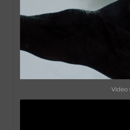
Video t