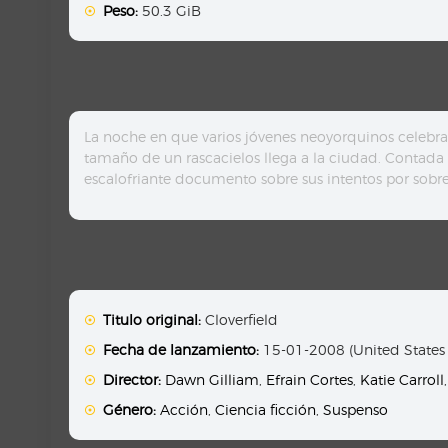
Peso:
50.3 GiB
La noche en que varios jóvenes neoyorquinos celebr
tamaño de un rascacielos llega a la ciudad. Contada 
escalofriante documento sobre sus intentos por sobrev
Titulo original:
Cloverfield
Fecha de lanzamiento:
15-01-2008 (United States
Director:
Dawn Gilliam
,
Efrain Cortes
,
Katie Carroll
Género:
Acción
,
Ciencia ficción
,
Suspenso