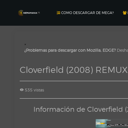
COMO DESCARGAR DE MEGA?
×
¿Problemas para descargar con Mozilla, EDGE?
Deshab
Cloverfield (2008) REMU
535 vistas
Información de Cloverfiel