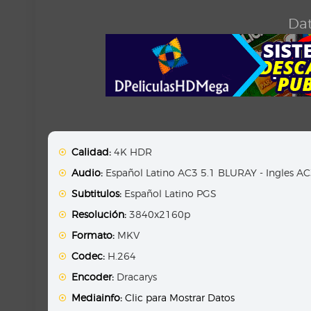
Dat
Calidad:
4K HDR
Audio:
Español Latino AC3 5.1 BLURAY - Ingles A
Subtitulos:
Español Latino PGS
Resolución:
3840x2160p
Formato:
MKV
Codec:
H.264
Encoder:
Dracarys
Mediainfo:
Clic para Mostrar Datos