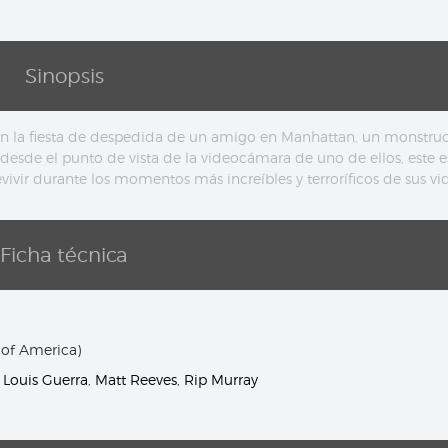
Sinopsis
an la fiesta de despedida de un amigo en Manhattan, un monstru
desde el punto de vista de la videocámara de uno de ellos, este e
ivir durante los momentos más increíbles y terroríficos de sus vid
Ficha técnica
 of America)
,
Louis Guerra
,
Matt Reeves
,
Rip Murray