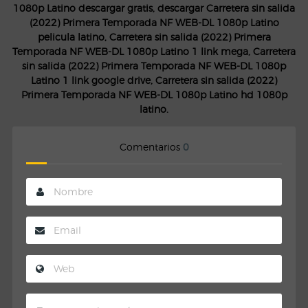
1080p Latino descargar gratis, descargar Carretera sin salida
(2022) Primera Temporada NF WEB-DL 1080p Latino
pelicula latino, Carretera sin salida (2022) Primera
Temporada NF WEB-DL 1080p Latino 1 link mega, Carretera
sin salida (2022) Primera Temporada NF WEB-DL 1080p
Latino 1 link google drive, Carretera sin salida (2022)
Primera Temporada NF WEB-DL 1080p Latino hd 1080p
latino.
Comentarios
0