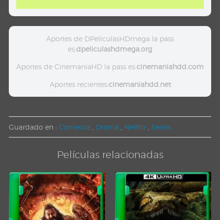
Aportes de DPeliculasHDmega la pass
es:
dpeliculashdmega.org
Aportes de CinemaniaHD la pass es:
cinemaniahdd.com
Aportes recientes:
cinemaniahdd.net
Guardado en :
Comedia
,
Drama
,
Netflix
,
Series
Películas relacionadas