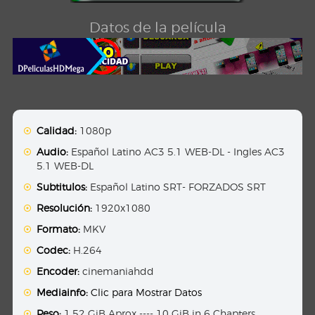
Datos de la película
Calidad:
1080p
Audio:
Español Latino AC3 5.1 WEB-DL - Ingles AC3
5.1 WEB-DL
Subtitulos:
Español Latino SRT- FORZADOS SRT
Resolución:
1920x1080
Formato:
MKV
Codec:
H.264
Encoder:
cinemaniahdd
Mediainfo:
Clic para Mostrar Datos
Peso:
1.52 GiB Aprox ---- 10 GiB in 6 Chapters.