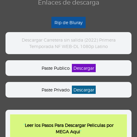
Enlaces de descarga
Rip de Bluray
Descargar Carretera sin salida (2022) Primera
Temporada NF WEB-DL 1080p Latino
Paste Publico:
Descargar
Paste Privado:
Descargar
"
Leer los Pasos Para Descargar Peliculas por
MEGA Aqui
"