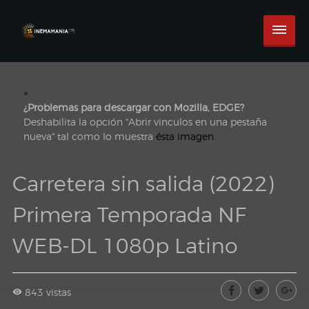
×
¿Problemas para descargar con Mozilla, EDGE?
Deshabilita la opción "Abrir vinculos en una pestaña
nueva" tal como lo muestra
ésta imagen.
Carretera sin salida (2022)
Primera Temporada NF
WEB-DL 1080p Latino
843 vistas