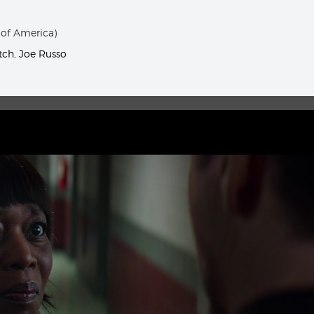
 of America)
tch
,
Joe Russo