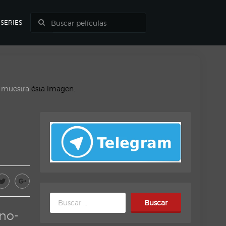
SERIES
o muestra
ésta imagen.
Buscar:
no-