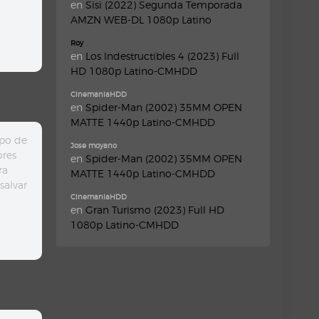
en
Sisi (2022) Segunda Temporada
AMZN WEB-DL 1080p Latino
Roy
en
Los Indestructibles 4 (2023) Full
HD 1080p Latino-CMHDD
CinemaniaHDD
en
Spider-Man (2002) 35MM OPEN
MATTE 1440p Latino-CMHDD
ipo de
Jose moyano
ores
en
Spider-Man (2002) 35MM OPEN
ra
MATTE 1440p Latino-CMHDD
salvar
CinemaniaHDD
en
Gran Turismo (2023) Full HD
1080p Latino-CMHDD