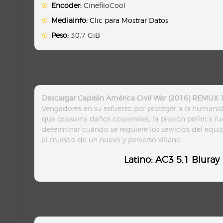
Encoder:
CinefiloCool
Mediainfo:
Clic para Mostrar Datos
Peso:
30.7 GiB
Descargar Capitán América Civil War (2016) REMUX
Vengadores en su esfuerzo por proteger a la humanid
que ocasiona daños colaterales, la presión política f
determinar cuándo se requiere los servicios del equip
al mundo de un nuevo y perverso villano.
Latino: AC3 5.1 Bluray