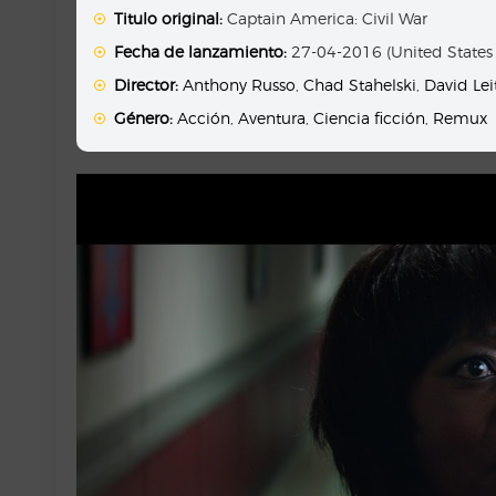
Titulo original:
Captain America: Civil War
Fecha de lanzamiento:
27-04-2016 (United States
Director:
Anthony Russo
,
Chad Stahelski
,
David Lei
Género:
Acción
,
Aventura
,
Ciencia ficción
,
Remux