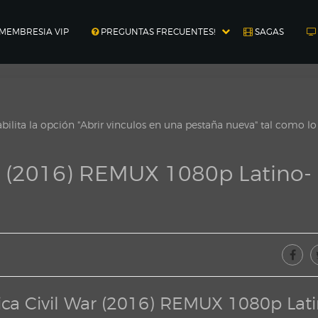
MEMBRESIA VIP
PREGUNTAS FRECUENTES!
SAGAS
ilita la opción "Abrir vinculos en una pestaña nueva" tal como l
r (2016) REMUX 1080p Latino-
ca Civil War (2016) REMUX 1080p Lati