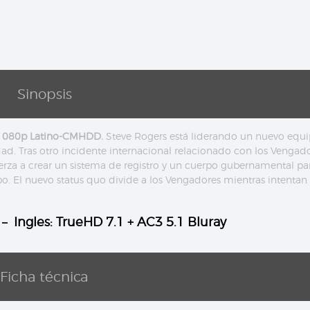
Sinopsis
 1080p Latino-CMHDD.
Steve Rogers está liderando un nuevo equ
ad. Tras otro incidente internacional relacionado con los Vengad
uerza a crear un sistema de registro y un cuerpo gubernamental pa
o. El nuevo status quo divide a los Vengadores mientras intentan 
 – Ingles: TrueHD 7.1 + AC3 5.1 Bluray
Ficha técnica