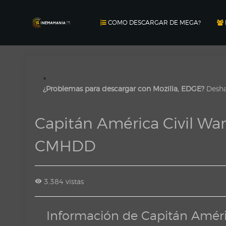
COMO DESCARGAR DE MEGA?
×
¿Problemas para descargar con Mozilla, EDGE?
Deshab
Capitán América Civil Wa
CMHDD
3.384 vistas
Información de Capitán Améri