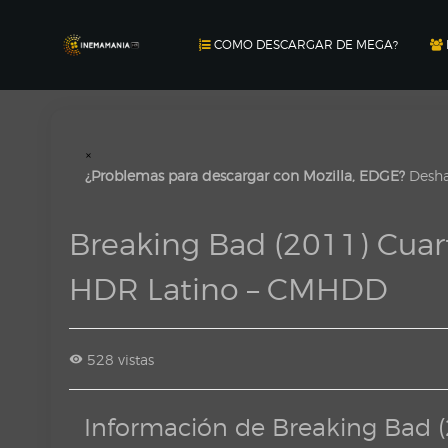
COMO DESCARGAR DE MEGA?
×
¿Problemas para descargar con Mozilla, EDGE?
Deshab
Breaking Bad (2011) Cua
HDR Latino – CMHDD
528 vistas
Información de Breaking Bad 