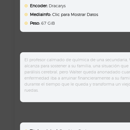
Encoder:
Dracarys
Mediainfo:
Clic para Mostrar Datos
Peso:
67 GiB
El profesor calmado de química de una secundaria, Wa
alcanza para sostener a su familia, una situación que
parálisis cerebral, pero Walter queda anonadado cua
enfermedad iba a arruinar financieramente a su fami
durante el tiempo que le queda y transforma un viej
ruedas.