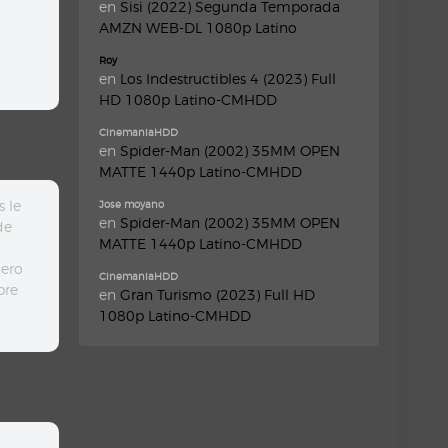
en
Sisi (2022) Segunda Temporada
AMZN WEB-DL 1080p Latino
Roy
en
Los Indestructibles 4 (2023) Full
HD 1080p Latino-CMHDD
CinemaniaHDD
en
Spider-Man (2002) 35MM OPEN
MATTE 1440p Latino-CMHDD
 le
Jose moyano
en
Spider-Man (2002) 35MM OPEN
de
MATTE 1440p Latino-CMHDD
nero
CinemaniaHDD
bre
en
Gran Turismo (2023) Full HD
1080p Latino-CMHDD