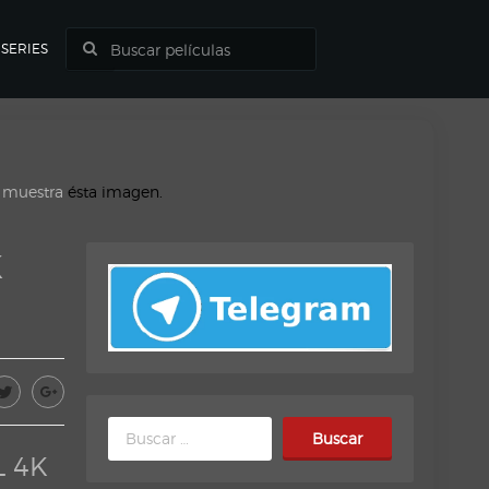
SERIES
o muestra
ésta imagen.
K
Buscar:
L 4K