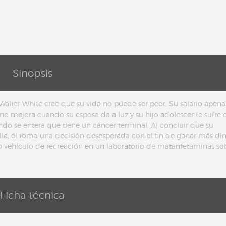
Sinopsis
lter White cree que su vida no puede ser peor. Su salario apenas
 no mejora cuando su esposa da a luz y su hijo adolescente sufre 
ndo se e
ntera que tiene un cáncer terminal. Al concluir que su
lia, él toma una decisión desesperada con el fin de ganar más di
o vehículo de recreación en un laboratorio de matanfetaminas so
Ficha técnica