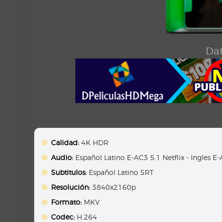
Dat
Calidad:
4K HDR
Audio:
Español Latino E-AC3 5.1 Netflix - Ingles E-
Subtitulos:
Español Latino SRT
Resolución:
3840x2160p
Formato:
MKV
Codec:
H.264