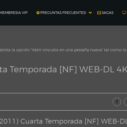
MEMBRESIA VIP
PREGUNTAS FRECUENTES!
SAGAS
ilita la opción "Abrir vinculos en una pestaña nueva" tal como l
rta Temporada [NF] WEB-DL 4
(2011) Cuarta Temporada [NF] WEB-D