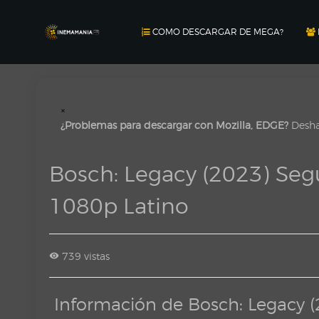
COMO DESCARGAR DE MEGA?
×
¿Problemas para descargar con Mozilla, EDGE?
Deshab
Bosch: Legacy (2023) S
1080p Latino
739 vistas
Información de Bosch: Legac