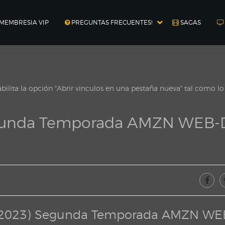
MEMBRESIA VIP
PREGUNTAS FRECUENTES!
SAGAS
ilita la opción "Abrir vinculos en una pestaña nueva" tal como l
egunda Temporada AMZN WEB-
y (2023) Segunda Temporada AMZN WE