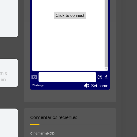
n el
den.
Comentarios recientes
CinemaniaHDD