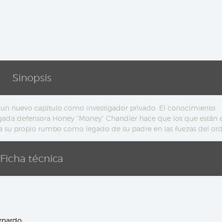
Sinopsis
 un nuevo capítulo como investigador privado. El conocimiento
bogada defensora Honey “Money” Chandler hace que los que están e
a su propio rumbo como legado de su padre en las fuezas del or
Ficha técnica
rnardo