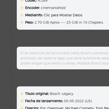
Codec:
H.264
Encoder:
cinemaniahdd
Mediainfo:
Clic para Mostrar Datos
Peso:
2.70 GiB Aprox ---- 23 GiB in 10 Chapters.
El ex detective de homicidios Harry Bosch comienza
profundo del sistema legal que tiene la brillante a
poder tengan que rendir cuentas. Maddie Bosch traz
Titulo original:
Bosch: Legacy
Fecha de lanzamiento:
05-05-2022 (US)
Director:
Eric Overmyer
,
Michael Connelly
,
Tom Be