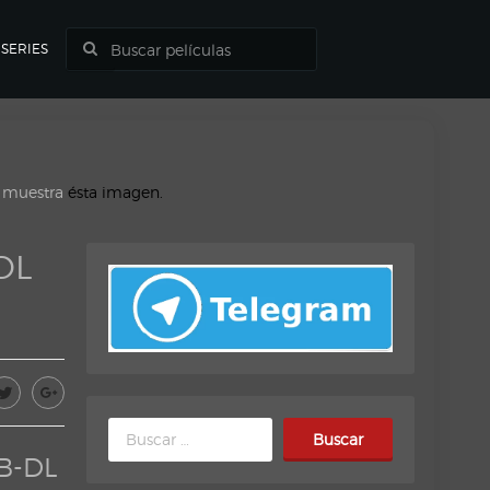
SERIES
o muestra
ésta imagen.
DL
Buscar:
B-DL