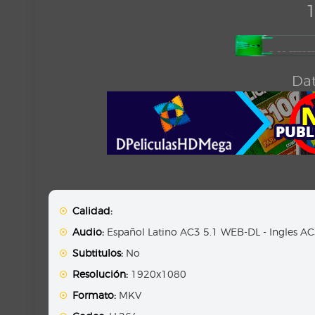
1
Dat
Calidad:
Audio:
Español Latino AC3 5.1 WEB-DL - Ingles A
Subtitulos:
No
Resolución:
1920x1080
Formato:
MKV