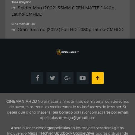
Jose moyano
en
Spider-Man (2002) 35MM OPEN MATTE 1440p
Latino-CMHDD
CinemaniaHDD
en
Gran Turismo (2023) Full HD 1080p Latino-CMHDD
CINEMANIAHDD
No almacena ningún tipo de material con derechos
de autor, el material es recolectado de todas fuentes de Internet, Si
desea que dicho material sea borrado por favor contactarse por email:
dpeliculashdmega@gmail.com
Ahora puedes
descargar peliculas
en los mejores servidores gratis,
incluyendo
Mega, 1Fichier, Uptobox y GoogleDrive
, podrás disfrutar de