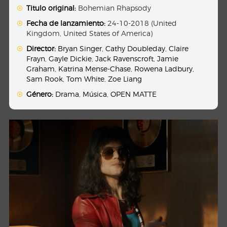
Titulo original:
Bohemian Rhapsody
Fecha de lanzamiento:
24-10-2018 (United
Kingdom, United States of America)
Director:
Bryan Singer
,
Cathy Doubleday
,
Claire
Frayn
,
Gayle Dickie
,
Jack Ravenscroft
,
Jamie
Graham
,
Katrina Mense-Chase
,
Rowena Ladbury
,
Sam Rook
,
Tom White
,
Zoe Liang
Género:
Drama
,
Música
,
OPEN MATTE