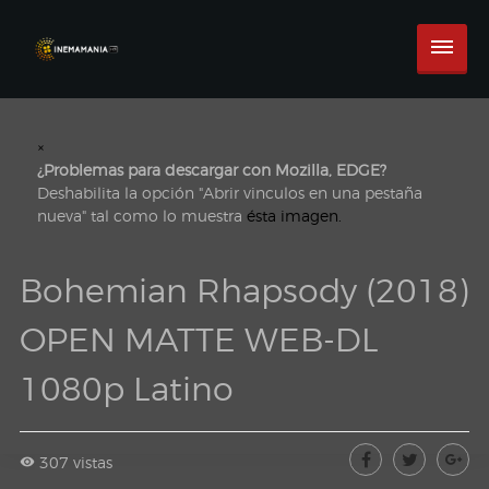
×
¿Problemas para descargar con Mozilla, EDGE?
Deshabilita la opción "Abrir vinculos en una pestaña
nueva" tal como lo muestra
ésta imagen.
Bohemian Rhapsody (2018)
OPEN MATTE WEB-DL
1080p Latino
307 vistas