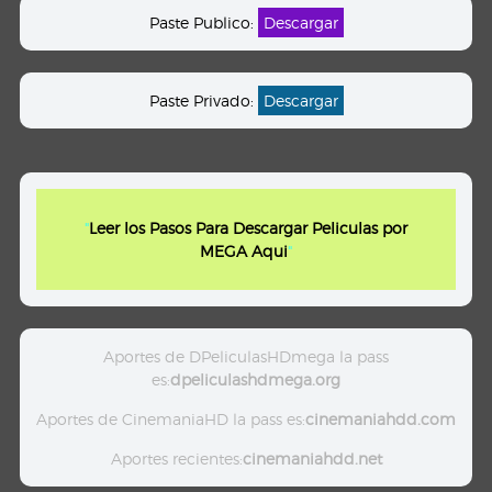
Paste Publico:
Descargar
Paste Privado:
Descargar
"
Leer los Pasos Para Descargar Peliculas por
MEGA Aqui
"
Aportes de DPeliculasHDmega la pass
es:
dpeliculashdmega.org
Aportes de CinemaniaHD la pass es:
cinemaniahdd.com
Aportes recientes:
cinemaniahdd.net