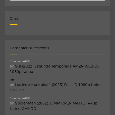
Chat
Comentarios recientes
CinemaniaHDD
en
Sisi (2022) Segunda Temporada AMZN WEB-DL
1080p Latino
Roy
en
Los Indestructibles 4 (2023) Full HD 1080p Latino-
CMHDD
CinemaniaHDD
en
Spider-Man (2002) 35MM OPEN MATTE 1440p
Latino-CMHDD