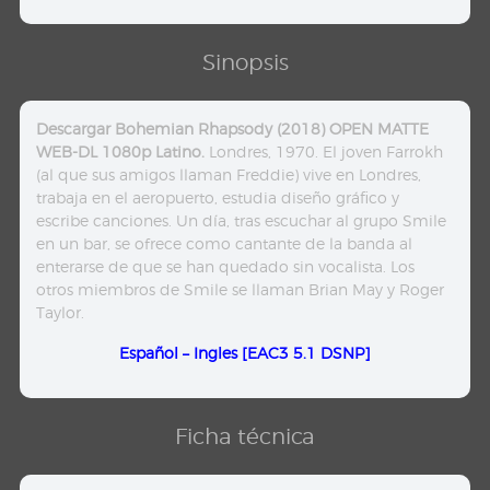
Sinopsis
Descargar Bohemian Rhapsody (2018) OPEN MATTE
WEB-DL 1080p Latino.
Londres, 1970. El joven Farrokh
(al que sus amigos llaman Freddie) vive en Londres,
trabaja en el aeropuerto, estudia diseño gráfico y
escribe canciones. Un día, tras escuchar al grupo Smile
en un bar, se ofrece como cantante de la banda al
enterarse de que se han quedado sin vocalista. Los
otros miembros de Smile se llaman Brian May y Roger
Taylor.
Español – Ingles [EAC3 5.1 DSNP]
Ficha técnica