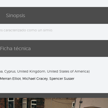
Sinopsis
ams caracterizado como un simio.
Ficha técnica
na, Cyprus, United Kingdom, United States of America)
Merran Elliot
,
Michael Gracey
,
Spencer Susser