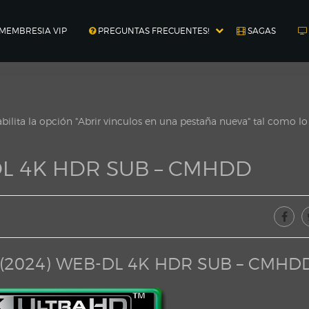
MEMBRESIA VIP
PREGUNTAS FRECUENTES!
SAGAS
ilita la opción "Abrir vinculos en una pestaña nueva" tal como l
-DL 4K HDR SUB – CMHDD
n (2024) WEB-DL 4K HDR SUB – CMHD