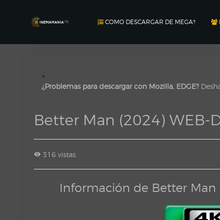
COMO DESCARGAR DE MEGA?
×
¿Problemas para descargar con Mozilla, EDGE?
Deshab
Better Man (2024) WEB
316 vistas
Información de Better Ma