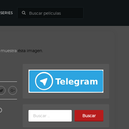
SERIES
o muestra
ésta imagen.
D
Buscar: