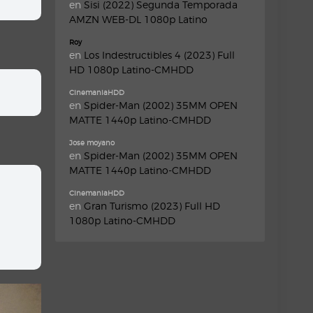
en
Sisi (2022) Segunda Temporada
AMZN WEB-DL 1080p Latino
Roy
en
Los Indestructibles 4 (2023) Full
HD 1080p Latino-CMHDD
CinemaniaHDD
en
Spider-Man (2002) 35MM OPEN
MATTE 1440p Latino-CMHDD
Jose moyano
en
Spider-Man (2002) 35MM OPEN
MATTE 1440p Latino-CMHDD
CinemaniaHDD
en
Gran Turismo (2023) Full HD
1080p Latino-CMHDD