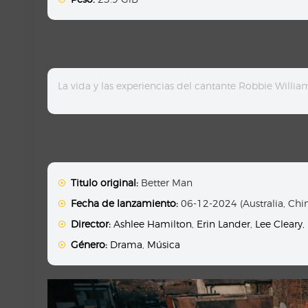
La vida y las experiencias del cantante Robbie Willi
Titulo original:
Better Man
Fecha de lanzamiento:
06-12-2024 (Australia, Chi
Director:
Ashlee Hamilton
,
Erin Lander
,
Lee Cleary
,
Género:
Drama
,
Música