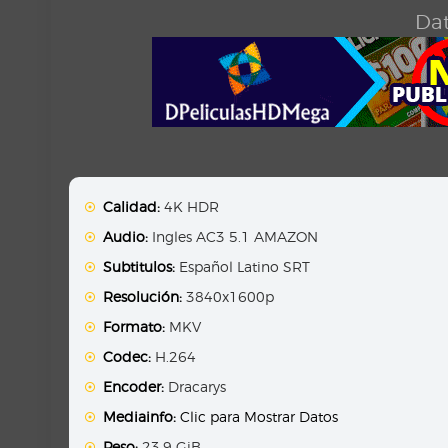
Dat
Calidad:
4K HDR
Audio:
Ingles AC3 5.1 AMAZON
Subtitulos:
Español Latino SRT
Resolución:
3840x1600p
Formato:
MKV
Codec:
H.264
Encoder:
Dracarys
Mediainfo:
Clic para Mostrar Datos
Peso:
23.9 GiB