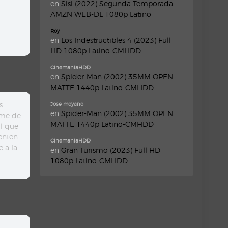
en
Sisi (2022) Segunda Temporada
AMZN WEB-DL 1080p Latino
Roy
en
Los Indestructibles 4 (2023) Full
HD 1080p Latino-CMHDD
CinemaniaHDD
en
Spider-Man (2002) 35MM OPEN
MATTE 1440p Latino-CMHDD
s
Jose moyano
en
Spider-Man (2002) 35MM OPEN
ome de
MATTE 1440p Latino-CMHDD
al que
ienten
CinemaniaHDD
 a la
en
Gran Turismo (2023) Full HD
1080p Latino-CMHDD