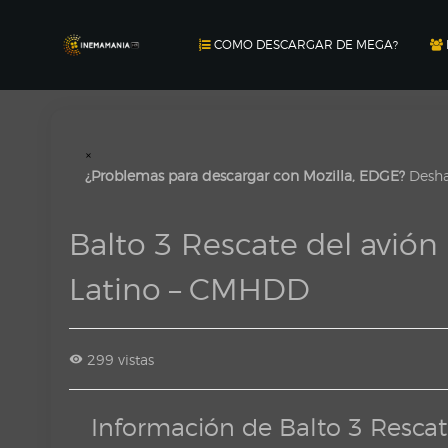
COMO DESCARGAR DE MEGA?
×
¿Problemas para descargar con Mozilla, EDGE?
Deshab
Balto 3 Rescate del avió
Latino – CMHDD
299 vistas
Información de Balto 3 Resca