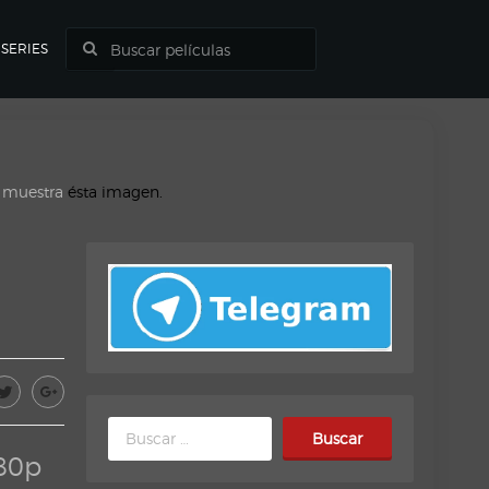
SERIES
o muestra
ésta imagen.
Buscar:
80p