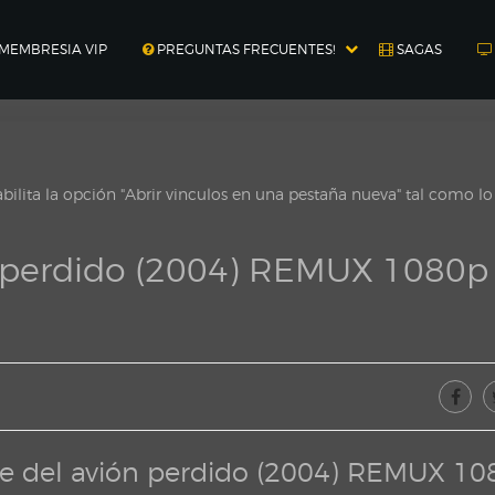
MEMBRESIA VIP
PREGUNTAS FRECUENTES!
SAGAS
ilita la opción "Abrir vinculos en una pestaña nueva" tal como l
n perdido (2004) REMUX 1080p
te del avión perdido (2004) REMUX 10