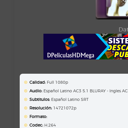
Dat
Calidad:
Full 1080p
Audio:
Español Latino AC3 5.1 BLURAY - Ingles A
Subtitulos:
Español Latino SRT
Resolución:
14721072p
Formato:
Codec:
H.264