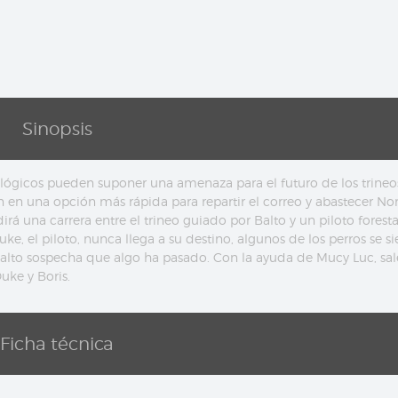
Sinopsis
ológicos pueden suponer una amenaza para el futuro de los trineo
ten en una opción más rápida para repartir el correo y abastecer N
rá una carrera entre el trineo guiado por Balto y un piloto forest
e, el piloto, nunca llega a su destino, algunos de los perros se s
alto sospecha que algo ha pasado. Con la ayuda de Mucy Luc, sale
uke y Boris.
Ficha técnica