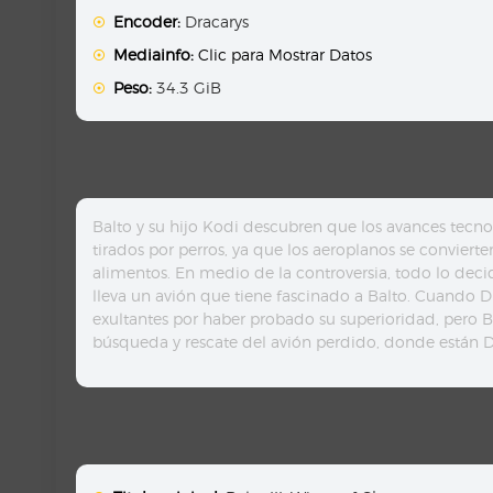
Encoder:
Dracarys
Mediainfo:
Clic para Mostrar Datos
Peso:
34.3 GiB
Balto y su hijo Kodi descubren que los avances tecn
tirados por perros, ya que los aeroplanos se convier
alimentos. En medio de la controversia, todo lo decidi
lleva un avión que tiene fascinado a Balto. Cuando Duk
exultantes por haber probado su superioridad, pero B
búsqueda y rescate del avión perdido, donde están D