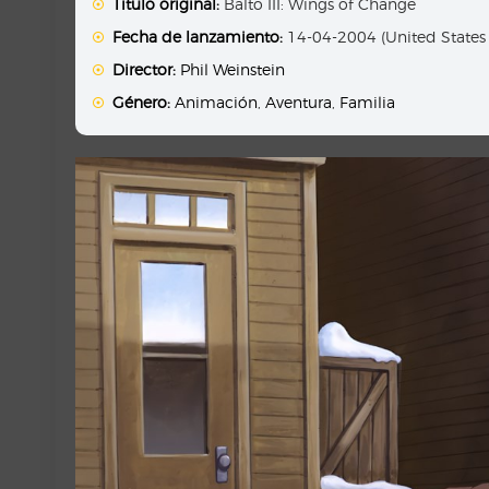
Titulo original:
Balto III: Wings of Change
Fecha de lanzamiento:
14-04-2004 (United States
Director:
Phil Weinstein
Género:
Animación
,
Aventura
,
Familia