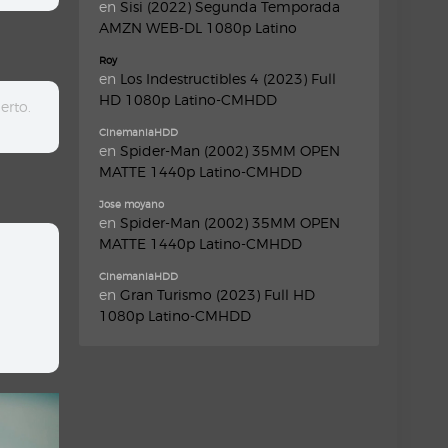
en
Sisi (2022) Segunda Temporada
AMZN WEB-DL 1080p Latino
Roy
en
Los Indestructibles 4 (2023) Full
HD 1080p Latino-CMHDD
erto.
CinemaniaHDD
en
Spider-Man (2002) 35MM OPEN
MATTE 1440p Latino-CMHDD
Jose moyano
en
Spider-Man (2002) 35MM OPEN
MATTE 1440p Latino-CMHDD
CinemaniaHDD
en
Gran Turismo (2023) Full HD
1080p Latino-CMHDD