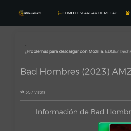
COMO DESCARGAR DE MEGA?
×
¿Problemas para descargar con Mozilla, EDGE?
Deshab
Bad Hombres (2023) AM
357 vistas
Información de Bad Hombr