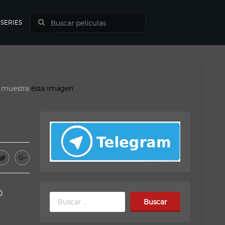
SERIES
o muestra
ésta imagen.
o
Buscar: