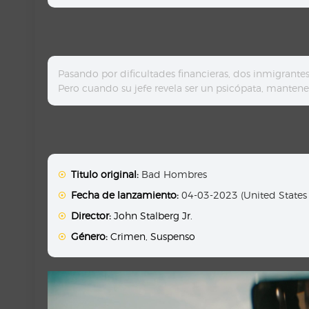
Pasando por dificultades financieras, dos inmigrantes
Pero cuando su jefe revela ser un psicópata, manteners
Titulo original:
Bad Hombres
Fecha de lanzamiento:
04-03-2023 (United States
Director:
John Stalberg Jr.
Género:
Crimen
,
Suspenso