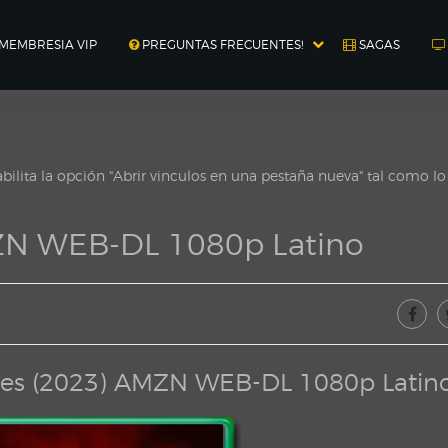
MEMBRESIA VIP
PREGUNTAS FRECUENTES!
SAGAS
ilita la opción "Abrir vinculos en una pestaña nueva" tal como l
ZN WEB-DL 1080p Latino
es (2023) AMZN WEB-DL 1080p Latin