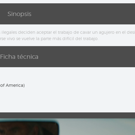
Sinopsis
 ilegales deciden aceptar el trabajo de cavar un agujero en el desi
e vivo se vuelve la parte más difícil del trabajo.
Ficha técnica
 of America)