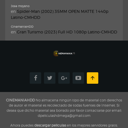
Jose moyano
en
Spider-Man (2002) 35MM OPEN MATTE 1440p
Latino-CMHDD
CinemaniaHDD
en
Gran Turismo (2023) Full HD 1080p Latino-CMHDD
CINEMANIAHDD
No almacena ningún tipo de material con derechos
de autor, el material es recolectado de todas fuentes de Internet, Si
desea que dicho material sea borrado por favor contactarse por email:
dpeliculashdmega@gmail.com
Ahora puedes
descargar peliculas
en los mejores servidores gratis,