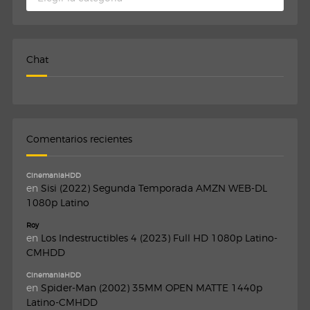
Chat
Comentarios recientes
CinemaniaHDD
en
Sisi (2022) Segunda Temporada AMZN WEB-DL
1080p Latino
Roy
en
Los Indestructibles 4 (2023) Full HD 1080p Latino-
CMHDD
CinemaniaHDD
en
Spider-Man (2002) 35MM OPEN MATTE 1440p
Latino-CMHDD