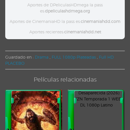
Aportes de DPeliculasHDmega la pass
es:
dpeliculashdmega.org
Aportes de CinemaniaHD la pass es:
cinemaniahdd.com
Aportes recientes:
cinemaniahdd.net
Guardado en :
Drama
,
FULL 1080p Plateadas
,
Full HD
PLACEBO
Películas relacionadas