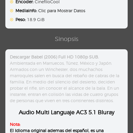
Encoder:
CinefiloCool
Mediainfo:
Clic para Mostrar Datos
Peso:
18.9 GiB
Sinopsis
Descargar Babel (2006) Full HD 1080p SUB.
Ambientada en Marruecos, Túnez, México y Japón.
Armados con un Winchester, dos muchachos
marroquíes salen en busca del rebaño de cabras de la
familia. En medio del silencio del desierto, deciden
probar el rifle, sin conocer el alcance de la bala. En un
instante, entran en colisión las vidas de cuatro grupos
de personas que viven en tres continentes distintos.
Audio Multi Languaje AC3 5.1 Bluray
Nota:
El Idioma original ademas del español, es una