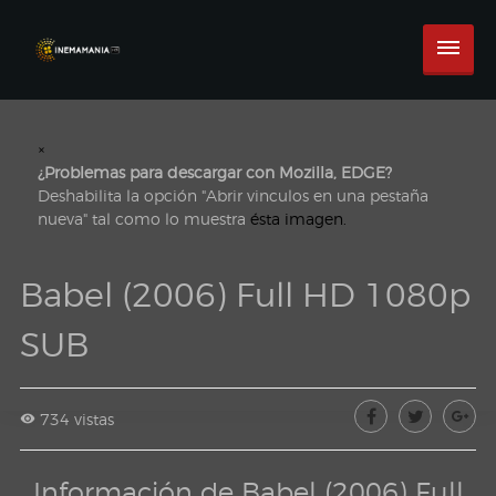
×
¿Problemas para descargar con Mozilla, EDGE?
Deshabilita la opción "Abrir vinculos en una pestaña
nueva" tal como lo muestra
ésta imagen.
Babel (2006) Full HD 1080p
SUB
734 vistas
Información de Babel (2006) Full