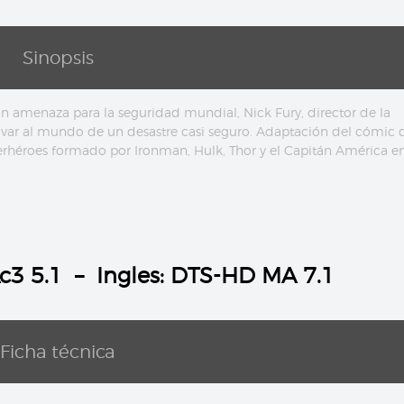
Sinopsis
amenaza para la seguridad mundial, Nick Fury, director de la
lvar al mundo de un desastre casi seguro. Adaptación del cómic 
erhéroes formado por Ironman, Hulk, Thor y el Capitán América en
Ac3 5.1 – Ingles: DTS-HD MA 7.1
Ficha técnica