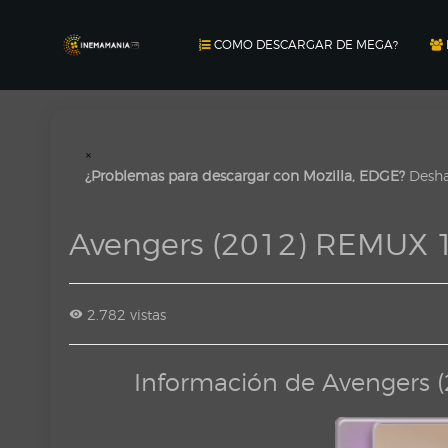
COMO DESCARGAR DE MEGA?
×
¿Problemas para descargar con Mozilla, EDGE?
Deshab
Avengers (2012) REMUX 
2.782 vistas
Información de Avengers