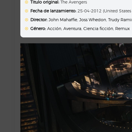
Titulo original:
The Avengers
Fecha de lanzamiento:
25-04-2012 (United States
Director:
John Mahaffie
,
Joss Whedon
,
Trudy Rami
Género:
Acción
,
Aventura
,
Ciencia ficción
,
Remux