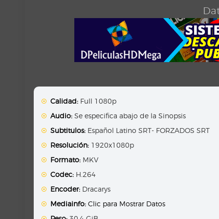
Dat
Calidad:
Full 1080p
Audio:
Se especifica abajo de la Sinopsis
Subtitulos:
Español Latino SRT- FORZADOS SRT
Resolución:
1920x1080p
Formato:
MKV
Codec:
H.264
Encoder:
Dracarys
Mediainfo:
Clic para Mostrar Datos
Peso:
30.4 GiB