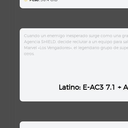
Cuando un enemigo inesperado surge como una gran 
Agencia SHIELD, decide reclutar a un equipo para sa
Marvel «Los Vengadores», el legendario grupo de sup
otros.
Latino: E-AC3 7.1 + 