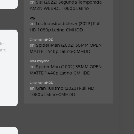
en
Sisi (2022) Segunda Temporada
AMZN WEB-DL 1080p Latino
Roy
en
Los Indestructibles 4 (2023) Full
HD 1080p Latino-CMHDD
CinemaniaHDD
de
en
Spider-Man (2002) 35MM OPEN
tre
MATTE 1440p Latino-CMHDD
Jose moyano
en
Spider-Man (2002) 35MM OPEN
MATTE 1440p Latino-CMHDD
CinemaniaHDD
en
Gran Turismo (2023) Full HD
1080p Latino-CMHDD