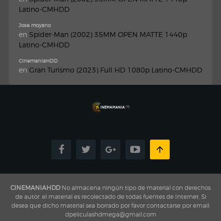
Latino-CMHDD
Jose moyano
en
Spider-Man (2002) 35MM OPEN MATTE 1440p
Latino-CMHDD
CinemaniaHDD
en
Gran Turismo (2023) Full HD 1080p Latino-CMHDD
CINEMANIAHDD
No almacena ningún tipo de material con derechos
de autor, el material es recolectado de todas fuentes de Internet, Si
desea que dicho material sea borrado por favor contactarse por email:
dpeliculashdmega@gmail.com