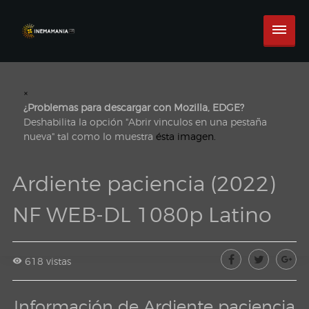
×
¿Problemas para descargar con Mozilla, EDGE?
Deshabilita la opción "Abrir vinculos en una pestaña
nueva" tal como lo muestra
ésta imagen.
Ardiente paciencia (2022)
NF WEB-DL 1080p Latino
618 vistas
Información de Ardiente paciencia