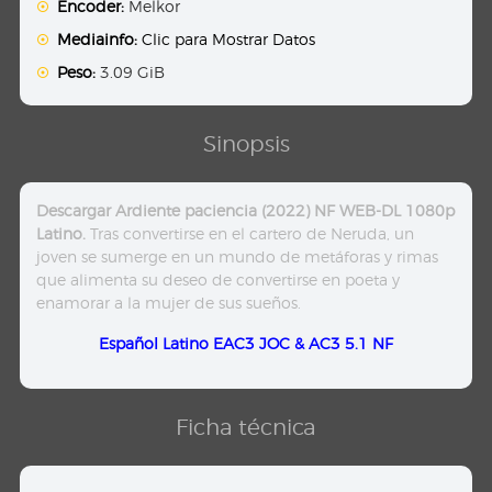
Encoder:
Melkor
Mediainfo:
Clic para Mostrar Datos
Peso:
3.09 GiB
Sinopsis
Descargar Ardiente paciencia (2022) NF WEB-DL 1080p
Latino.
Tras convertirse en el cartero de Neruda, un
joven se sumerge en un mundo de metáforas y rimas
que alimenta su deseo de convertirse en poeta y
enamorar a la mujer de sus sueños.
Español Latino EAC3 JOC & AC3 5.1 NF
Ficha técnica