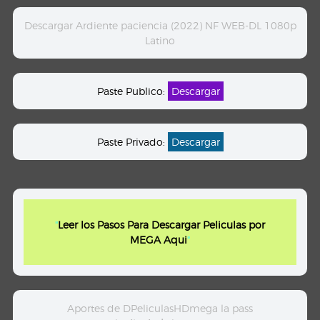
Descargar Ardiente paciencia (2022) NF WEB-DL 1080p
Latino
Paste Publico:
Descargar
Paste Privado:
Descargar
"
Leer los Pasos Para Descargar Peliculas por
MEGA Aqui
"
Aportes de DPeliculasHDmega la pass