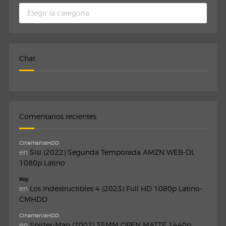
Categorias
Chat
Comentarios recientes
CinemaniaHDD
en
Sisi (2022) Segunda Temporada AMZN WEB-DL
1080p Latino
Roy
en
Los Indestructibles 4 (2023) Full HD 1080p Latino-
CMHDD
CinemaniaHDD
en
Spider-Man (2002) 35MM OPEN MATTE 1440p