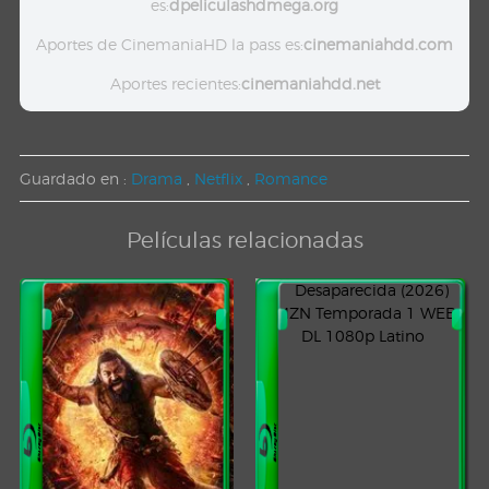
es:
dpeliculashdmega.org
Aportes de CinemaniaHD la pass es:
cinemaniahdd.com
Aportes recientes:
cinemaniahdd.net
Guardado en :
Drama
,
Netflix
,
Romance
Películas relacionadas