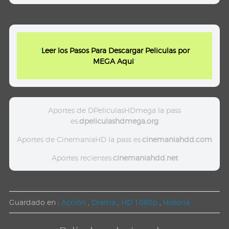
"
Leer los Pasos Para Descargar Peliculas por
MEGA Aqui
"
Aportes de DPeliculasHDmega la pass
es:
dpeliculashdmega.org
Aportes de CinemaniaHD la pass es:
cinemaniahdd.com
Aportes recientes:
cinemaniahdd.net
Guardado en :
Acción
,
Drama
,
HD 1080p
,
Historia