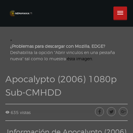
×
¿Problemas para descargar con Mozilla, EDGE?
Deshabilita la opción "Abrir vinculos en una pestaña
nueva" tal como lo muestra
ésta imagen.
Apocalypto (2006) 1080p
Sub-CMHDD
635 vistas
Información de Apocalypto (2006)