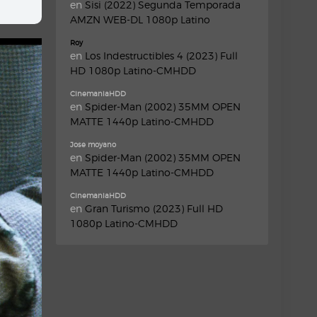
en
Sisi (2022) Segunda Temporada
AMZN WEB-DL 1080p Latino
Roy
en
Los Indestructibles 4 (2023) Full
HD 1080p Latino-CMHDD
CinemaniaHDD
en
Spider-Man (2002) 35MM OPEN
MATTE 1440p Latino-CMHDD
Jose moyano
en
Spider-Man (2002) 35MM OPEN
MATTE 1440p Latino-CMHDD
CinemaniaHDD
en
Gran Turismo (2023) Full HD
1080p Latino-CMHDD