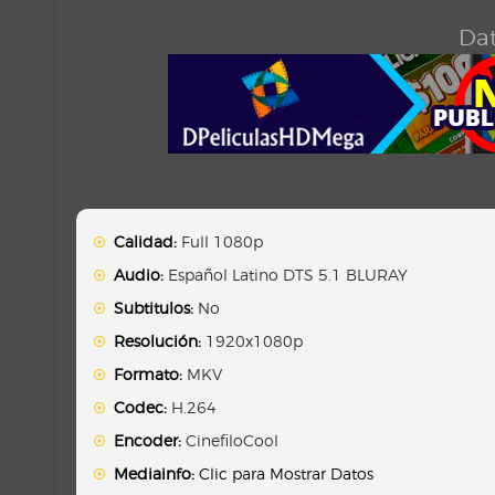
Dat
Calidad:
Full 1080p
Audio:
Español Latino DTS 5.1 BLURAY
Subtitulos:
No
Resolución:
1920x1080p
Formato:
MKV
Codec:
H.264
Encoder:
CinefiloCool
Mediainfo:
Clic para Mostrar Datos