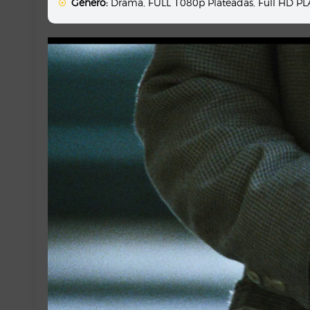
Género:
Drama
,
FULL 1080p Plateadas
,
Full HD P