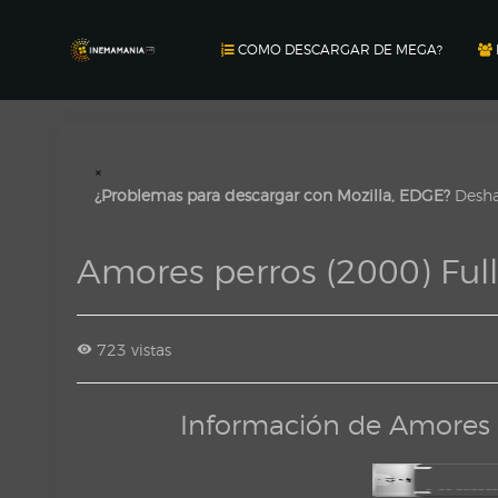
COMO DESCARGAR DE MEGA?
×
¿Problemas para descargar con Mozilla, EDGE?
Deshab
Amores perros (2000) Ful
723 vistas
Información de Amores 