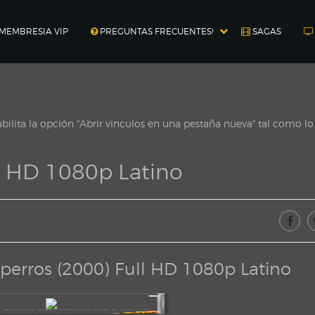
MEMBRESIA VIP
PREGUNTAS FRECUENTES!
SAGAS
ilita la opción "Abrir vinculos en una pestaña nueva" tal como l
l HD 1080p Latino
perros (2000) Full HD 1080p Latino