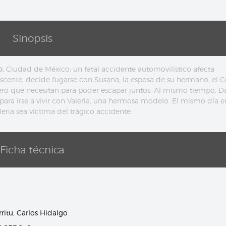
Sinopsis
o.
Ciudad de México: un fatal accidente automovilístico afecta
scente, decide fugarse con Susana, la esposa de su hermano; el Co
nero que necesitan para poder escapar juntos. Al mismo tiempo, Da
 para irse a vivir con Valeria, una hermosa modelo. El mismo día 
eria sea víctima del trágico accidente.
Ficha técnica
ritu
,
Carlos Hidalgo