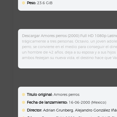
Peso:
23.6 GiB
Descargar Amores perros (2000) Full HD 1080p Latin
trágicamente a tres personas. Octavio, un joven adole
perro, se convierte en el medio para conseguir el di
un hombre de 42 años, deja a su esposa y a sus hijos
ambos festejan su nueva vida, el destino hace que Val
Titulo original:
Amores perros
Fecha de lanzamiento:
16-06-2000 (Mexico)
Director:
Adrian Grunberg
,
Alejandro González Iñár