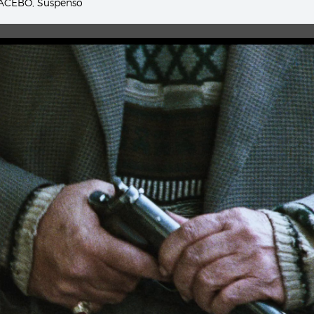
LACEBO
,
Suspenso