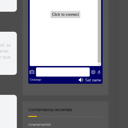
fí, su
niel,
en que
Comentarios recientes
CinemaniaHDD