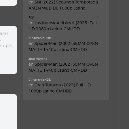
en
Sisi (2022) Segunda Temporada
AMZN WEB-DL 1080p Latino
Roy
en
Los Indestructibles 4 (2023) Full
HD 1080p Latino-CMHDD
a las
CinemaniaHDD
o
en
Spider-Man (2002) 35MM OPEN
trampas
MATTE 1440p Latino-CMHDD
Jose moyano
en
Spider-Man (2002) 35MM OPEN
MATTE 1440p Latino-CMHDD
CinemaniaHDD
en
Gran Turismo (2023) Full HD
1080p Latino-CMHDD