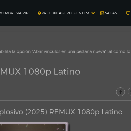
MEMBRESIA VIP
PREGUNTAS FRECUENTES!
SAGAS
ilita la opción "Abrir vinculos en una pestaña nueva" tal como l
EMUX 1080p Latino
plosivo (2025) REMUX 1080p Latino