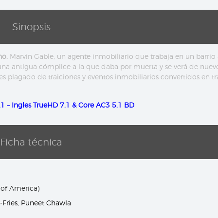
Sinopsis
no.
Marvin Gable, un agente inmobiliario que trabaja en un barrio 
 una antigua cómplice a la que daba por muerta y se verá de nuev
s plagado de traiciones y eventos inmobiliarios convertidos en 
.1 – Ingles TrueHD 7.1 & Core AC3 5.1 BD
Ficha técnica
 of America)
-Fries
,
Puneet Chawla