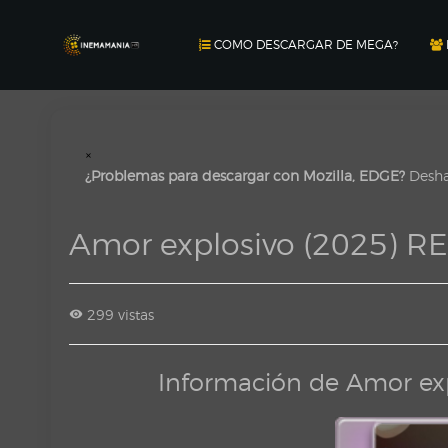
COMO DESCARGAR DE MEGA?
×
¿Problemas para descargar con Mozilla, EDGE?
Deshab
Amor explosivo (2025) R
299 vistas
Información de Amor ex