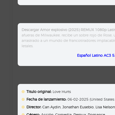
Descargar Amor explosivo (2025) REMUX 1080p Lati
afueras de Milwaukee, recibe un sobre rojo de Rose,
arrastrado a un mundo de francotiradores implacable
letales.
Español Latino AC3 5
Titulo original:
Love Hurts
Fecha de lanzamiento:
06-02-2025 (United States
Director:
Can Aydin
,
Jonathan Eusebio
,
Lisa Nelson
Género:
Acción
,
Comedia
,
Remux
,
Romance