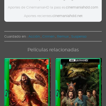
Aportes de CinemaniaHD la pass es:
cinemaniahdd.com
Aportes recientes:
cinemaniahdd.net
Guardado en :
Acción
,
Crimen
,
Remux
,
Suspenso
Películas relacionadas