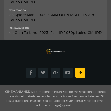
Latino-CMHDD
Jose moyano
en
Spider-Man (2002) 35MM OPEN MATTE 1440p
Latino-CMHDD
CinemaniaHDD
en
Gran Turismo (2023) Full HD 1080p Latino-CMHDD
CINEMANIAHDD
No almacena ningún tipo de material con derechos
de autor, el material es recolectado de todas fuentes de Internet, Si
desea que dicho material sea borrado por favor contactarse por email:
dpeliculashdmega@gmail.com