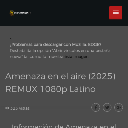
×
¿Problemas para descargar con Mozilla, EDGE?
Deshabilita la opción "Abrir vinculos en una pestaña
nueva" tal como lo muestra
ésta imagen.
Amenaza en el aire (2025)
REMUX 1080p Latino
323 vistas
Información de Amenaza en el