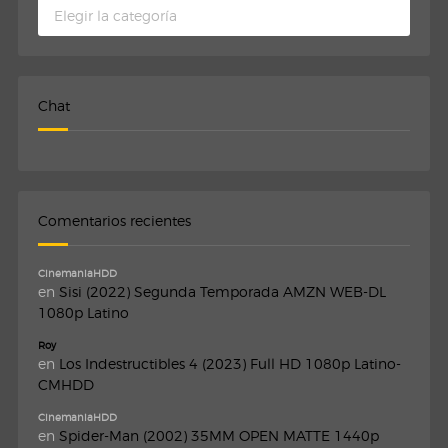
Categorias
Chat
Comentarios recientes
CinemaniaHDD
en
Sisi (2022) Segunda Temporada AMZN WEB-DL
1080p Latino
Roy
en
Los Indestructibles 4 (2023) Full HD 1080p Latino-
CMHDD
CinemaniaHDD
en
Spider-Man (2002) 35MM OPEN MATTE 1440p