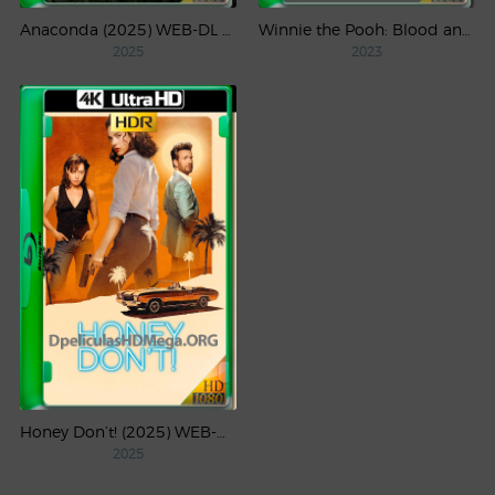
Anaconda (2025) WEB-DL 1080p Latino
Winnie the Pooh: Blood and Honey (2023) WEB-DL 1080p Latino
2025
2023
Honey Don’t! (2025) WEB-DL 4K UHD HDR Latino
2025