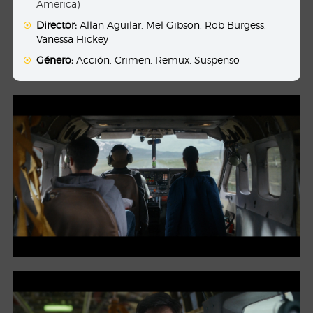
America)
Director:
Allan Aguilar
,
Mel Gibson
,
Rob Burgess
,
Vanessa Hickey
Género:
Acción
,
Crimen
,
Remux
,
Suspenso