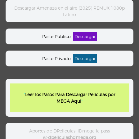
Descargar Amenaza en el aire (2025) REMUX 1080p
Latino
Paste Publico:
Descargar
Paste Privado:
Descargar
"
Leer los Pasos Para Descargar Peliculas por
MEGA Aqui
"
Aportes de DPeliculasHDmega la pass
es:
dpeliculashdmega.org