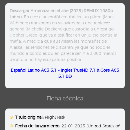
Descargar Amenaza en el aire (2025) REMUX 1080p
Latino.
En este claustrofóbico thriller, un piloto (Mark
Wahlberg) transporta en su avioneta a una teniente
general (Michelle Dockery) que custodia a un testigo
(Topher Grace) que va a testificar en un juicio contra la
mafia. A medida que atraviesan las montañas de
Alaska, las tensiones se disparan, ya que no todo el
mundo a bordo es quien parece ser. Y a 3.000 metros
de altura no hay escapatoria posible.
Español Latino AC3 5.1 – Ingles TrueHD 7.1 & Core AC3
5.1 BD
Ficha técnica
Titulo original:
Flight Risk
Fecha de lanzamiento:
22-01-2025 (United States of