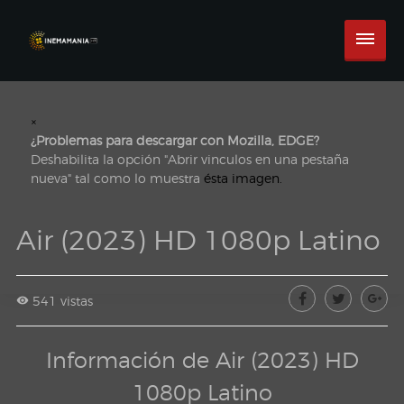
×
¿Problemas para descargar con Mozilla, EDGE?
Deshabilita la opción "Abrir vinculos en una pestaña
nueva" tal como lo muestra
ésta imagen.
Air (2023) HD 1080p Latino
541 vistas
Información de Air (2023) HD
1080p Latino