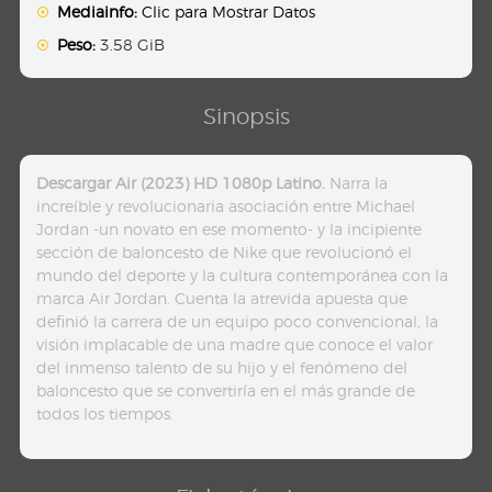
Mediainfo:
Clic para Mostrar Datos
Peso:
3.58 GiB
Sinopsis
Descargar Air (2023) HD 1080p Latino.
Narra la
increíble y revolucionaria asociación entre Michael
Jordan -un novato en ese momento- y la incipiente
sección de baloncesto de Nike que revolucionó el
mundo del deporte y la cultura contemporánea con la
marca Air Jordan. Cuenta la atrevida apuesta que
definió la carrera de un equipo poco convencional, la
visión implacable de una madre que conoce el valor
del inmenso talento de su hijo y el fenómeno del
baloncesto que se convertiría en el más grande de
todos los tiempos.