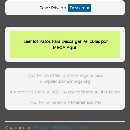
Paste Privado:
Descargar
"
Leer los Pasos Para Descargar Peliculas por
MEGA Aqui
"
Aportes de DPeliculasHDmega la pass
es:
dpeliculashdmega.org
Aportes de CinemaniaHD la pass es:
cinemaniahdd.com
Aportes recientes:
cinemaniahdd.net
Guardado en :
Drama
,
HD 1080p
,
Historia