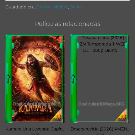
Guardado en :
Drama
,
Netflix
,
Series
Películas relacionadas
Kantara Una Leyenda Capítulo – 1 (2025) WEB-DL 1080p Latino
Desaparecida (2026) AMZN Temporada 1 WEB-DL 1080p Latino
2025
2026