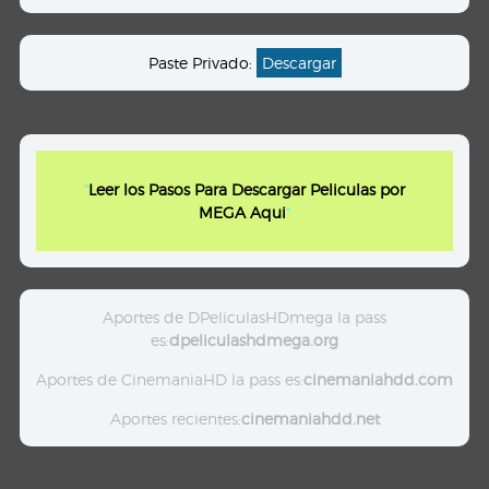
Paste Privado:
Descargar
"
Leer los Pasos Para Descargar Peliculas por
MEGA Aqui
"
Aportes de DPeliculasHDmega la pass
es:
dpeliculashdmega.org
Aportes de CinemaniaHD la pass es:
cinemaniahdd.com
Aportes recientes:
cinemaniahdd.net