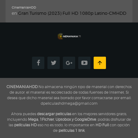
CinemaniaHDD
en
Gran Turismo (2023) Full HD 1080p Latino-CMHDD
CINEMANIAHDD
No almacena ningún tipo de material con derechos
de autor, el material es recolectado de todas fuentes de Internet, Si
desea que dicho material sea borrado por favor contactarse por email:
dpeliculashdmega@gmail.com
Ahora puedes
descargar peliculas
en los mejores servidores gratis,
incluyendo
Mega, 1Fichier, Uptobox y GoogleDrive
, podrás disfrutar de
las
películas HD
eso no es todo, lo importante en
HD Full
con opción
de
películas 1 link
,