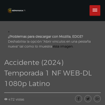
×
¿Problemas para descargar con Mozilla, EDGE?
Deshabilita la opción "Abrir vinculos en una pestaña
nueva" tal como lo muestra
ésta imagen.
Accidente (2024)
Temporada 1 NF WEB-DL
1080p Latino
472 vistas