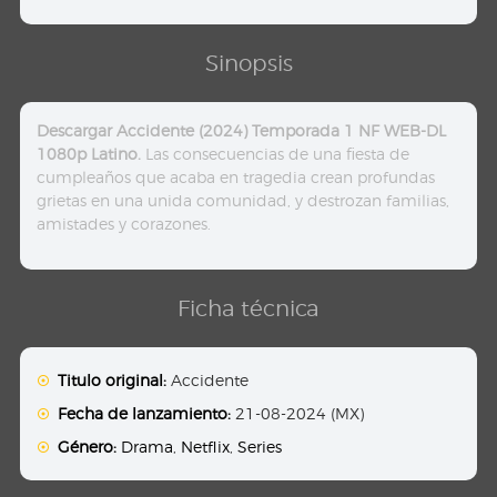
Sinopsis
Descargar Accidente (2024) Temporada 1 NF WEB-DL
1080p Latino.
Las consecuencias de una fiesta de
cumpleaños que acaba en tragedia crean profundas
grietas en una unida comunidad, y destrozan familias,
amistades y corazones.
Ficha técnica
Titulo original:
Accidente
Fecha de lanzamiento:
21-08-2024 (MX)
Género:
Drama
,
Netflix
,
Series