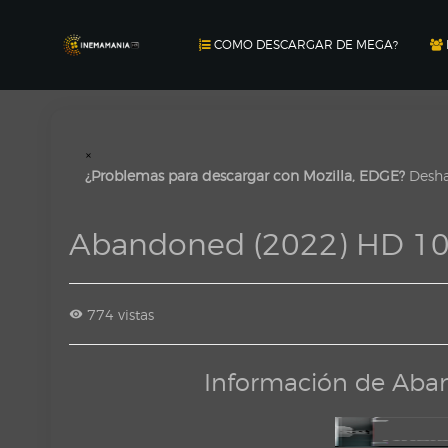
COMO DESCARGAR DE MEGA?
×
¿Problemas para descargar con Mozilla, EDGE?
Deshab
Abandoned (2022) HD 10
774 vistas
Información de Aba