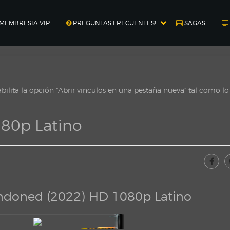
MEMBRESIA VIP
PREGUNTAS FRECUENTES!
SAGAS
ilita la opción "Abrir vinculos en una pestaña nueva" tal como l
80p Latino
ndoned (2022) HD 1080p Latino