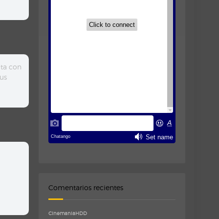
ta con
sus
Comentarios recientes
CinemaniaHDD