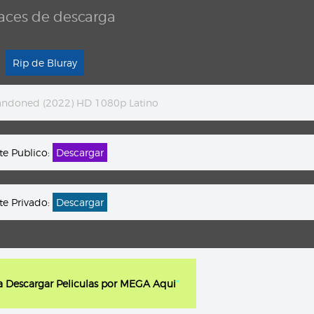
aces de descarga
Rip de Bluray
andoned (2022) HD 1080p Latino
te Publico:
Descargar
te Privado:
Descargar
ra Descargar Peliculas por MEGA Aqui
"