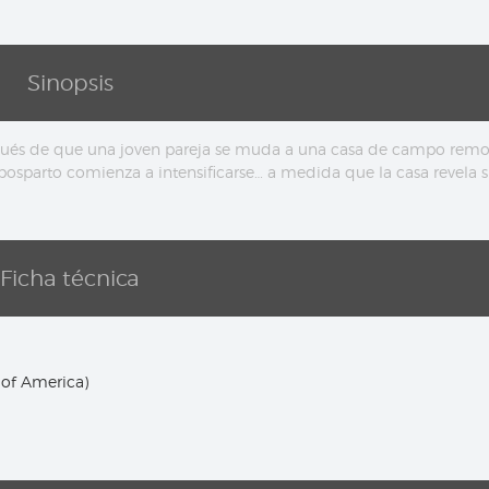
Sinopsis
és de que una joven pareja se muda a una casa de campo remo
 posparto comienza a intensificarse… a medida que la casa revela 
Ficha técnica
 of America)