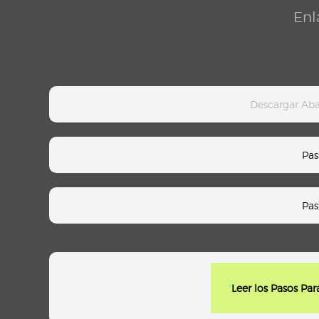
Enl
Descargar Ab
Pas
Pas
"
Leer los Pasos Pa