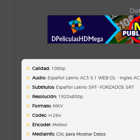
Dat
Calidad:
1080p
Audio:
Español Latino AC3 5.1 WEB-DL - Ingles A
Subtitulos:
Español Latino SRT- FORZADOS SRT
Resolución:
1920x800p
Formato:
MKV
Codec:
H.264
Encoder:
Melkor
Mediainfo:
Clic para Mostrar Datos