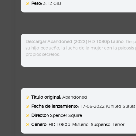
Peso:
3.12 GiB
Descargar Abandoned (2022) HD 1080p Latino.
Despu
su hijo pequeño, la lucha de la mujer con la psicosis
propios secretos.
Titulo original:
Abandoned
Fecha de lanzamiento:
17-06-2022 (United States
Director:
Spencer Squire
Género:
HD 1080p
,
Misterio
,
Suspenso
,
Terror