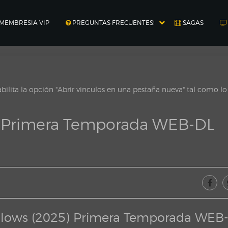
MEMBRESIA VIP
PREGUNTAS FRECUENTES!
SAGAS
ilita la opción "Abrir vinculos en una pestaña nueva" tal como l
) Primera Temporada WEB-DL
Blows (2025) Primera Temporada WEB