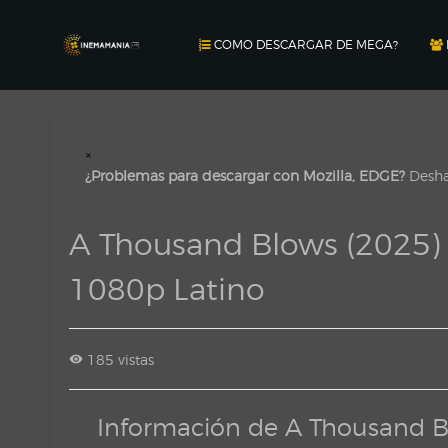
COMO DESCARGAR DE MEGA?
×
¿Problemas para descargar con Mozilla, EDGE?
Deshab
A Thousand Blows (2025
1080p Latino
185 vistas
Información de A Thousand 