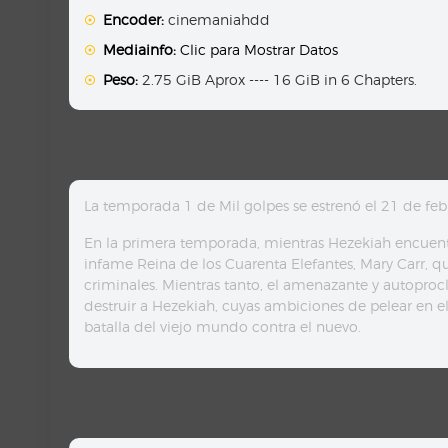
Encoder:
cinemaniahdd
Mediainfo:
Clic para Mostrar Datos
Peso:
2.75 GiB Aprox ---- 16 GiB in 6 Chapters.
La temporada 1 de Mil golpes se estrenó el 21 de feb
En la primera temporada, mientras Hezekiah encuentra
infame Reina de los Cuarenta Elefantes, Mary Carr, q
criminales. Mientras tanto, el amenazante y autopr
destruir a Hezekiah, cuyas ambiciones de pelear en 
batalla del viejo mundo contra el nuevo.