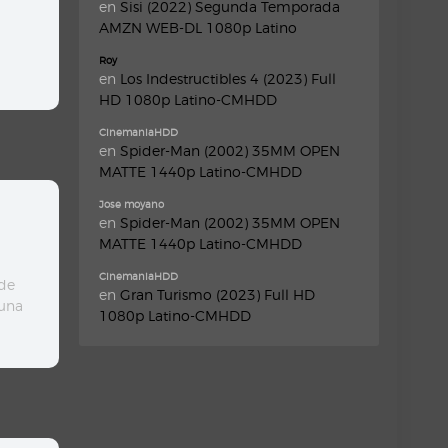
en
Sisi (2022) Segunda Temporada
AMZN WEB-DL 1080p Latino
Roy
en
Los Indestructibles 4 (2023) Full
HD 1080p Latino-CMHDD
CinemaniaHDD
en
Spider-Man (2002) 35MM OPEN
MATTE 1440p Latino-CMHDD
Jose moyano
en
Spider-Man (2002) 35MM OPEN
MATTE 1440p Latino-CMHDD
CinemaniaHDD
ide
en
Gran Turismo (2023) Full HD
 una
1080p Latino-CMHDD