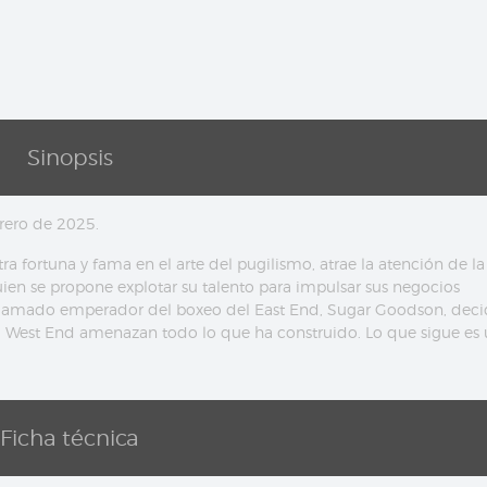
Sinopsis
rero de 2025.
 fortuna y fama en el arte del pugilismo, atrae la atención de la
uien se propone explotar su talento para impulsar sus negocios
oclamado emperador del boxeo del East End, Sugar Goodson, dec
el West End amenazan todo lo que ha construido. Lo que sigue es
Ficha técnica