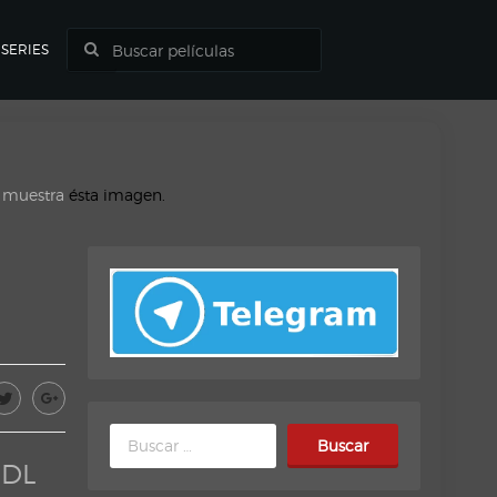
SERIES
o muestra
ésta imagen.
Buscar:
-DL