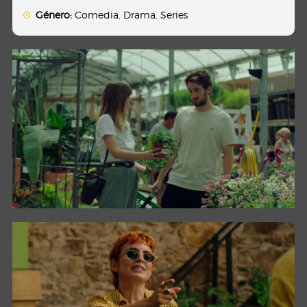
Género:
Comedia
,
Drama
,
Series