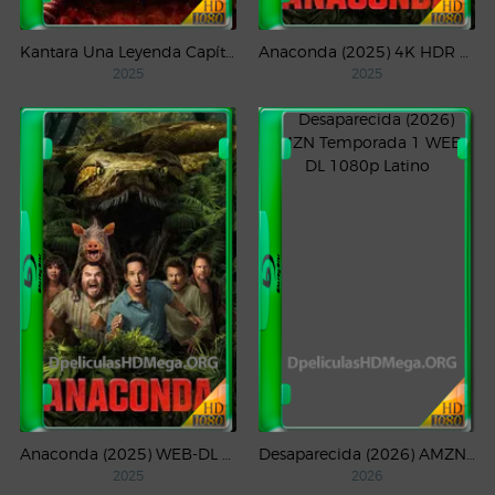
Kantara Una Leyenda Capítulo – 1 (2025) WEB-DL 1080p Latino
Anaconda (2025) 4K HDR WEB-DL 2160p Latino
2025
2025
Anaconda (2025) WEB-DL 1080p Latino
Desaparecida (2026) AMZN Temporada 1 WEB-DL 1080p Latino
2025
2026