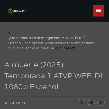
×
¿Problemas para descargar con Mozilla, EDGE?
Deshabilita la opción "Abrir vinculos en una pestaña
nueva" tal como lo muestra
ésta imagen.
A muerte (2025)
Temporada 1 ATVP WEB-DL
1080p Español
330 vistas