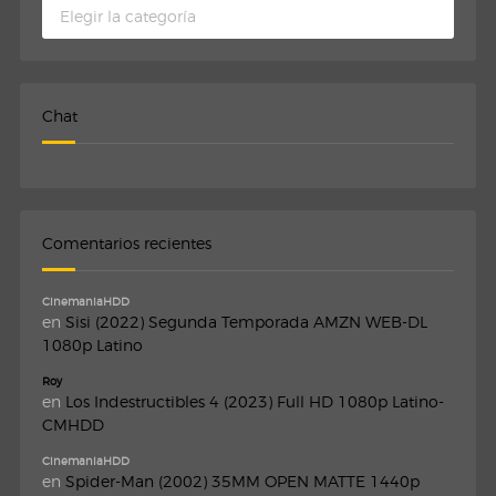
Categorias
Chat
Comentarios recientes
CinemaniaHDD
en
Sisi (2022) Segunda Temporada AMZN WEB-DL
1080p Latino
Roy
en
Los Indestructibles 4 (2023) Full HD 1080p Latino-
CMHDD
CinemaniaHDD
en
Spider-Man (2002) 35MM OPEN MATTE 1440p