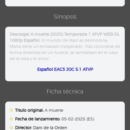
Sinopsis
Descargar A muerte (2025) Temporada 1 ATVP WEB-DL
1080p Español.
El mundo de Raúl se desmorona.
Marta tiene un embarazo inesperado. Tras conocerse de
forma divertida en un funeral, se tambalean en el caos
de la vida y el amor.
Español EAC3 JOC 5.1 ATVP
Ficha técnica
Titulo original:
A muerte
Fecha de lanzamiento:
05-02-2025 (ES)
Director:
Dani de la Orden