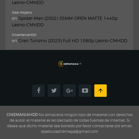
Latino-CMHDD
Jose moyano
en
Spider-Man (2002) 35MM OPEN MATTE 1440p
Latino-CMHDD
CinemaniaHDD
en
Gran Turismo (2023) Full HD 1080p Latino-CMHDD
CINEMANIAHDD
No almacena ningún tipo de material con derechos
de autor, el material es recolectado de todas fuentes de Internet, Si
desea que dicho material sea borrado por favor contactarse por email:
dpeliculashdmega@gmail.com