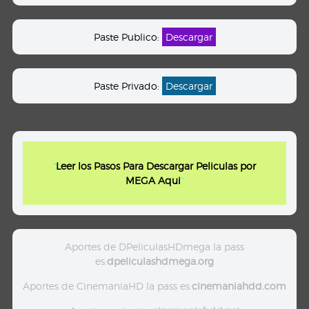
Paste Publico:
Descargar
Paste Privado:
Descargar
"
Leer los Pasos Para Descargar Peliculas por
MEGA Aqui
"
Aportes de DPeliculasHDmega la pass
es:
dpeliculashdmega.org
Aportes de CinemaniaHD la pass es:
cinemaniahdd.com