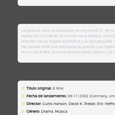
La película narra la historia de Jimmy Smith Jr. (Emi
sueña con triunfar en el mundo de la música. Jimmy t
relación con su madre alcohólica y su hija pequeña, su
rap donde tiene que demostrar su talento y su ingenio
en el club 8 Mile, el límite entre el barrio blanco y el
Titulo original:
8 Mile
Fecha de lanzamiento:
08-11-2002 (Germany, Unit
Director:
Curtis Hanson
,
David K. Riebel
,
Eric Heffr
Género:
Drama
,
Música