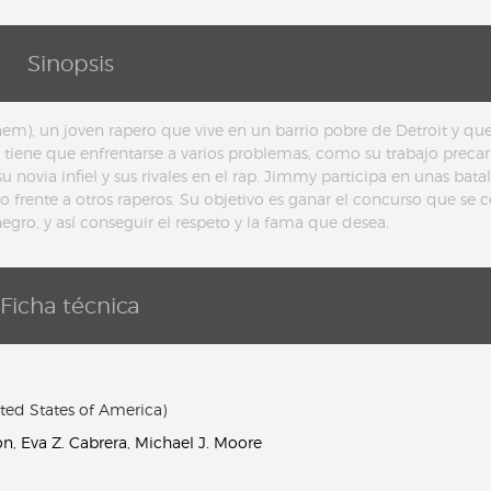
Sinopsis
nem), un joven rapero que vive en un barrio pobre de Detroit y qu
iene que enfrentarse a varios problemas, como su trabajo precari
 novia infiel y sus rivales en el rap. Jimmy participa en unas bata
 frente a otros raperos. Su objetivo es ganar el concurso que se c
 negro, y así conseguir el respeto y la fama que desea.
Ficha técnica
ed States of America)
on
,
Eva Z. Cabrera
,
Michael J. Moore