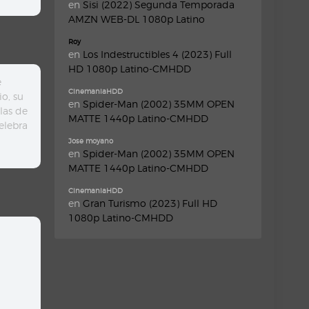
en
Sisi (2022) Segunda Temporada
AMZN WEB-DL 1080p Latino
Roy
en
Los Indestructibles 4 (2023) Full
HD 1080p Latino-CMHDD
e
CinemaniaHDD
o, su
en
Spider-Man (2002) 35MM OPEN
llas de
MATTE 1440p Latino-CMHDD
elebra
Jose moyano
en
Spider-Man (2002) 35MM OPEN
MATTE 1440p Latino-CMHDD
CinemaniaHDD
en
Gran Turismo (2023) Full HD
1080p Latino-CMHDD