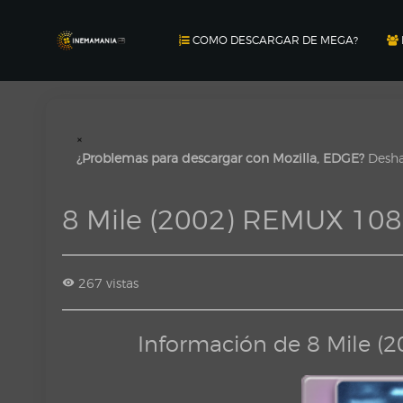
COMO DESCARGAR DE MEGA?
×
¿Problemas para descargar con Mozilla, EDGE?
Deshab
8 Mile (2002) REMUX 10
267 vistas
Información de 8 Mile 