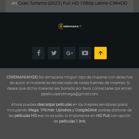
en
Gran Turismo (2023) Full HD 1080p Latino-CMHDD
CINEMANIAHDD
No almacena ningún tipo de material con derechos
de autor, el material es recolectado de todas fuentes de Internet, Si
desea que dicho material sea borrado por favor contactarse por email:
dpeliculashdmega@gmail.com
Ahora puedes
descargar peliculas
en los mejores servidores gratis,
incluyendo
Mega, 1Fichier, Uptobox y GoogleDrive
, podrás disfrutar de
las
películas HD
eso no es todo, lo importante en
HD Full
con opción
de
películas 1 link
,