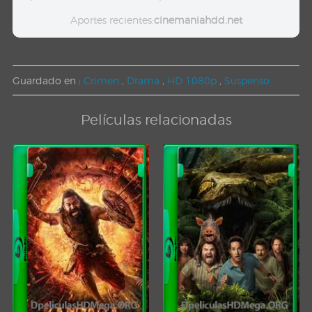
Aportes recientes:
cinemaniahdd.net
Guardado en :
Crimen
,
Drama
,
HD 1080p
,
Suspenso
Películas relacionadas