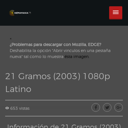
×
¿Problemas para descargar con Mozilla, EDGE?
Deshabilita la opción "Abrir vinculos en una pestaña
nueva" tal como lo muestra
ésta imagen.
21 Gramos (2003) 1080p
Latino
653 vistas
Información de 21 Gramos (2003)