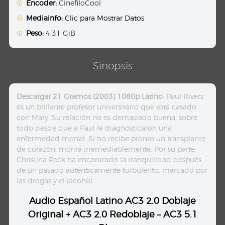
Encoder:
CinefiloCool
Mediainfo:
Clic para Mostrar Datos
Peso:
4.31 GiB
Sinopsis
Descargar 21 Gramos (2003) 1080p Latino.
Paul Rivers
es un brillante profesor universitario que está casado
con Mary. Su relación no es demasiado buena, sobre
todo desde que a Paul le diagnosticaron una
enfermedad mortal. Si no recibe pronto un transplante
de corazón, morirá irremediablemente. Por su parte
Christina Peck ha encontrado la tranquilidad después
de un pasado auténticamente turbulento, marcado por
las drogas y el alcohol.
Audio Español Latino AC3 2.0 Doblaje
Original + AC3 2.0 Redoblaje – AC3 5.1