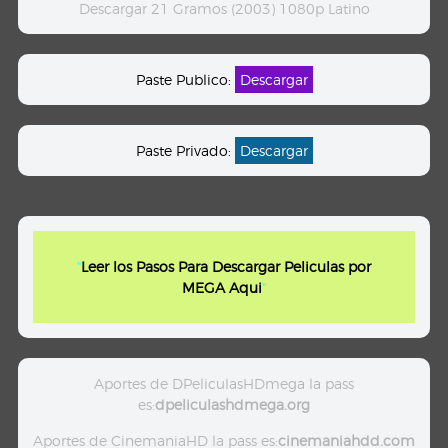
Descargar 21 Gramos (2003) 1080p Latino
Paste Publico:
Descargar
Paste Privado:
Descargar
"
Leer los Pasos Para Descargar Peliculas por
MEGA Aqui
"
Aportes de DPeliculasHDmega la pass
es:
dpeliculashdmega.org
Aportes de CinemaniaHD la pass es:
cinemaniahdd.com