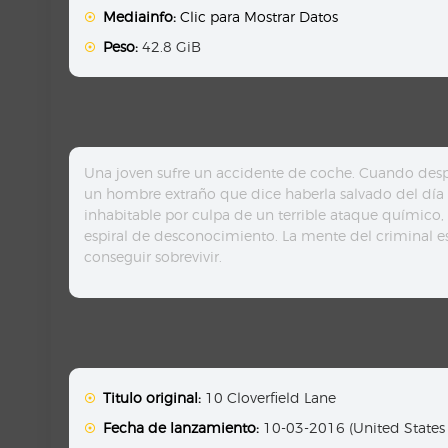
Mediainfo:
Clic para Mostrar Datos
Peso:
42.8 GiB
Una joven sufre un accidente de coche. Cuando despi
un hombre extraño que dice haberla salvado del día del
inhabitable por culpa de un terrible ataque químico,
espiral de desconocimiento. La mente del criminal es
conseguir sobrevivir.
Titulo original:
10 Cloverfield Lane
Fecha de lanzamiento:
10-03-2016 (United States