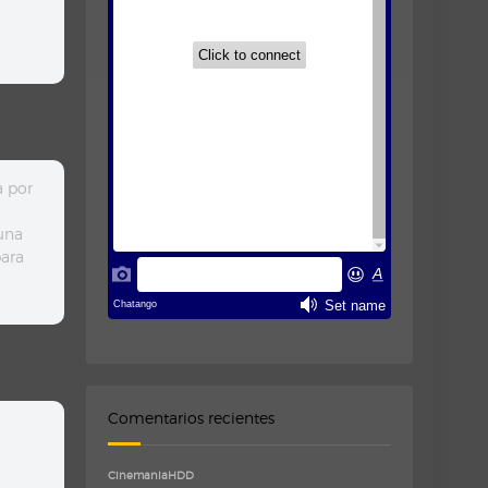
a por
 una
para
Comentarios recientes
CinemaniaHDD