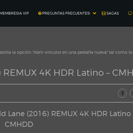
MEMBRESIA VIP
PREGUNTAS FRECUENTES!
SAGAS
ilita la opción "Abrir vinculos en una pestaña nueva" tal como l
16) REMUX 4K HDR Latino – C
eld Lane (2016) REMUX 4K HDR Latino 
CMHDD