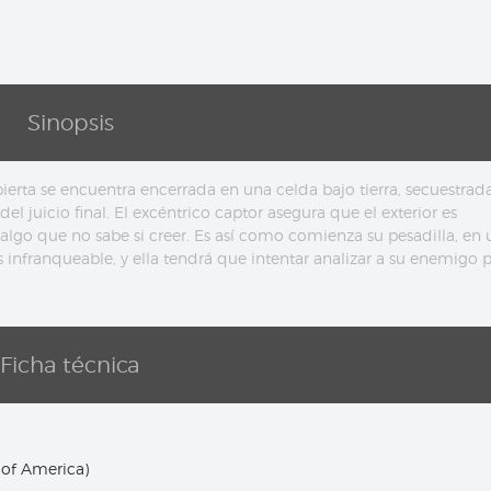
Sinopsis
erta se encuentra encerrada en una celda bajo tierra, secuestrad
 juicio final. El excéntrico captor asegura que el exterior es
 algo que no sabe si creer. Es así como comienza su pesadilla, en
 infranqueable, y ella tendrá que intentar analizar a su enemigo 
Ficha técnica
 of America)