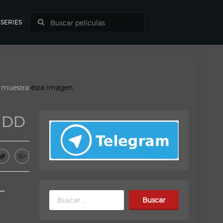
SERIES
o muestra
ésta imagen.
MHDD
–
Buscar: