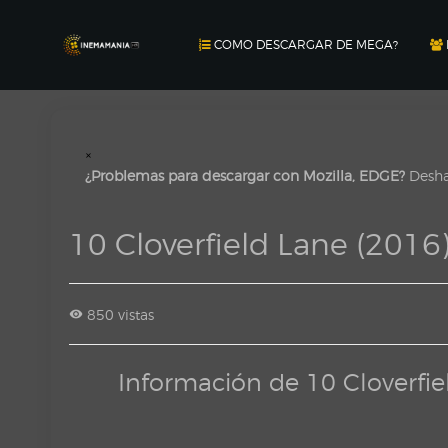
COMO DESCARGAR DE MEGA?
×
¿Problemas para descargar con Mozilla, EDGE?
Deshab
10 Cloverfield Lane (20
850 vistas
Información de 10 Cloverfi