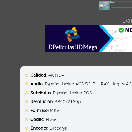
Dat
Calidad:
4K HDR
Audio:
Español Latino AC3 5.1 BLURAY - Ingles A
Subtitulos:
Español Latino PGS
Resolución:
3840x2160p
Formato:
MKV
Codec:
H.264
Encoder:
Dracarys