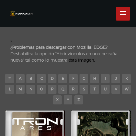
×
¿Problemas para descargar con Mozilla, EDGE?
Deshabilita la opción "Abrir vinculos en una pestaña
nueva" tal como lo muestra
ésta imagen.
#
A
B
C
D
E
F
G
H
I
J
K
L
M
N
O
P
Q
R
S
T
U
V
W
X
Y
Z