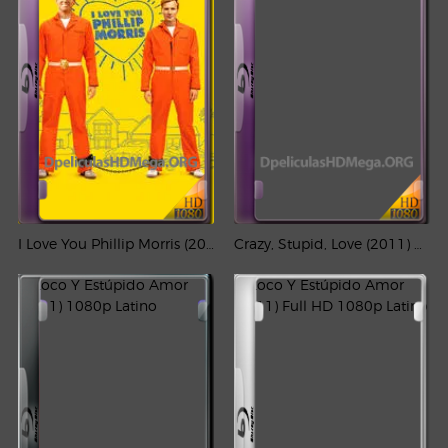
I Love You Phillip Morris (2009) REMUX 1080p Latino – CMHDD
Crazy, Stupid, Love (2011) REMUX 1080p Latino-CMHDD