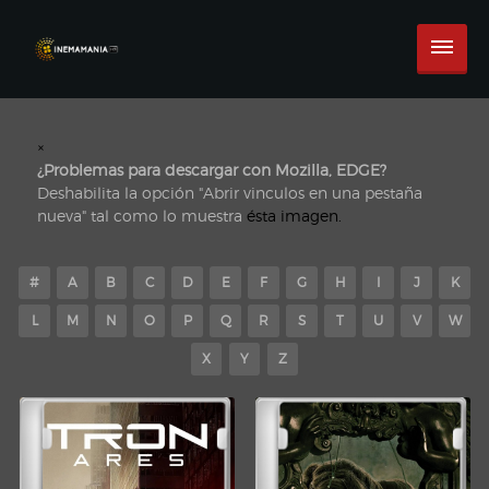
×
¿Problemas para descargar con Mozilla, EDGE?
Deshabilita la opción "Abrir vinculos en una pestaña
nueva" tal como lo muestra
ésta imagen.
#
A
B
C
D
E
F
G
H
I
J
K
L
M
N
O
P
Q
R
S
T
U
V
W
X
Y
Z